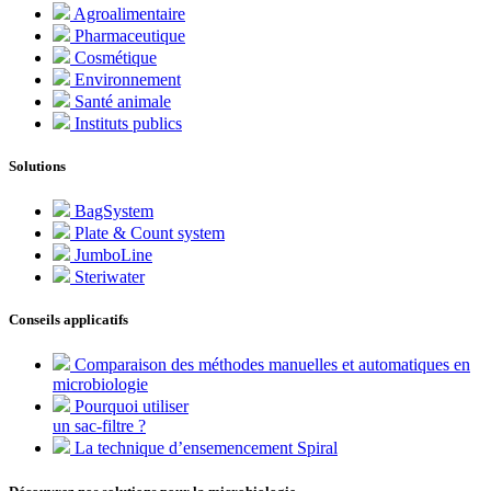
Agroalimentaire
Pharmaceutique
Cosmétique
Environnement
Santé animale
Instituts publics
Solutions
BagSystem
Plate & Count system
JumboLine
Steriwater
Conseils applicatifs
Comparaison des méthodes manuelles et automatiques en
microbiologie
Pourquoi utiliser
un sac-filtre ?
La technique d’ensemencement Spiral