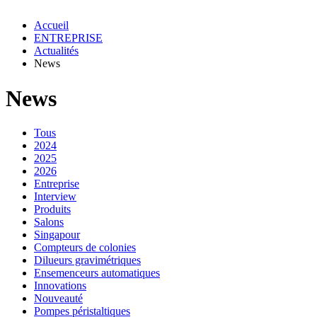
Accueil
ENTREPRISE
Actualités
News
News
Tous
2024
2025
2026
Entreprise
Interview
Produits
Salons
Singapour
Compteurs de colonies
Dilueurs gravimétriques
Ensemenceurs automatiques
Innovations
Nouveauté
Pompes péristaltiques