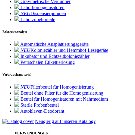
Gravimetrische Verdünner
Laborhomogenisatoren
NEU
Dispensierpumpen
Laborzubehörteile
Bakterienanalyse
Automatische Ausplattierungsgeräte
NEU
Koloniezähler und Hemmhof-Lesegeräte
Inkubator und Echtzeitkoloniezähler
Petrischalen-Etikettierlösung
Verbrauchsmaterial
NEU
Filterbeutel für Homogenisierung
Beutel ohne Filter für die Homogenisierung
Beutel für Homogenisatoren mit Nährmedium
Sterile Probenbeutel
Autoklaven-Deodorant
Neugierig auf unseren Katalog?
VERWENDUNGEN