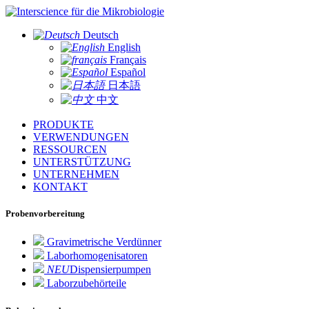
für die Mikrobiologie
Deutsch
English
Français
Español
日本語
中文
PRODUKTE
VERWENDUNGEN
RESSOURCEN
UNTERSTÜTZUNG
UNTERNEHMEN
KONTAKT
Probenvorbereitung
Gravimetrische Verdünner
Laborhomogenisatoren
NEU
Dispensierpumpen
Laborzubehörteile