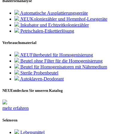
Bakterienanalyse
Automatische Ausplattierungsgeräte
NEU
Koloniezähler und Hemmhof-Lesegeräte
Inkubator und Echtzeitkoloniezähler
Petrischalen-Etikettierlösung
Verbrauchsmaterial
NEU
Filterbeutel für Homogenisierung
Beutel ohne Filter für die Homogenisierung
Beutel für Homogenisatoren mit Nährmedium
Sterile Probenbeutel
Autoklaven-Deodorant
NEU
Entdecken Sie unseren Katalog
mehr erfahren
Sektoren
Lebensmittel