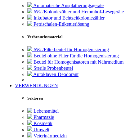
Automatische Ausplattierungsgeräte
NEU
Koloniezähler und Hemmhof-Lesegeräte
Inkubator und Echtzeitkoloniezähler
Petrischalen-Etikettierlösung
Verbrauchsmaterial
NEU
Filterbeutel für Homogenisierung
Beutel ohne Filter für die Homogenisierung
Beutel für Homogenisatoren mit Nährmedium
Sterile Probenbeutel
Autoklaven-Deodorant
VERWENDUNGEN
Sektoren
Lebensmittel
Pharmazie
Kosmetik
Umwelt
Veterinärmedizin