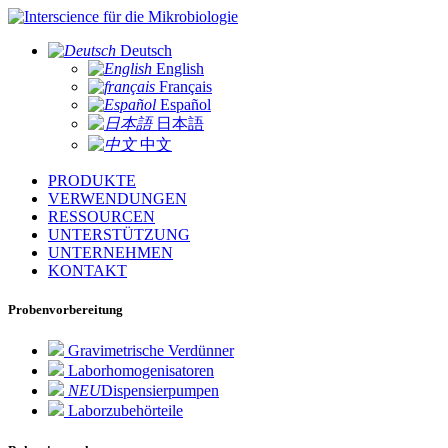
für die Mikrobiologie
Deutsch
English
Français
Español
日本語
中文
PRODUKTE
VERWENDUNGEN
RESSOURCEN
UNTERSTÜTZUNG
UNTERNEHMEN
KONTAKT
Probenvorbereitung
Gravimetrische Verdünner
Laborhomogenisatoren
NEU
Dispensierpumpen
Laborzubehörteile