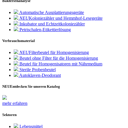
Bakterienanalyse
Automatische Ausplattierungsgeräte
NEU
Koloniezähler und Hemmhof-Lesegeräte
Inkubator und Echtzeitkoloniezähler
Petrischalen-Etikettierlösung
Verbrauchsmaterial
NEU
Filterbeutel für Homogenisierung
Beutel ohne Filter für die Homogenisierung
Beutel für Homogenisatoren mit Nährmedium
Sterile Probenbeutel
Autoklaven-Deodorant
NEU
Entdecken Sie unseren Katalog
mehr erfahren
Sektoren
Lebensmittel