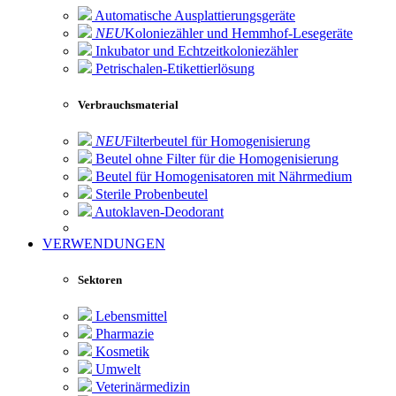
Automatische Ausplattierungsgeräte
NEU
Koloniezähler und Hemmhof-Lesegeräte
Inkubator und Echtzeitkoloniezähler
Petrischalen-Etikettierlösung
Verbrauchsmaterial
NEU
Filterbeutel für Homogenisierung
Beutel ohne Filter für die Homogenisierung
Beutel für Homogenisatoren mit Nährmedium
Sterile Probenbeutel
Autoklaven-Deodorant
VERWENDUNGEN
Sektoren
Lebensmittel
Pharmazie
Kosmetik
Umwelt
Veterinärmedizin