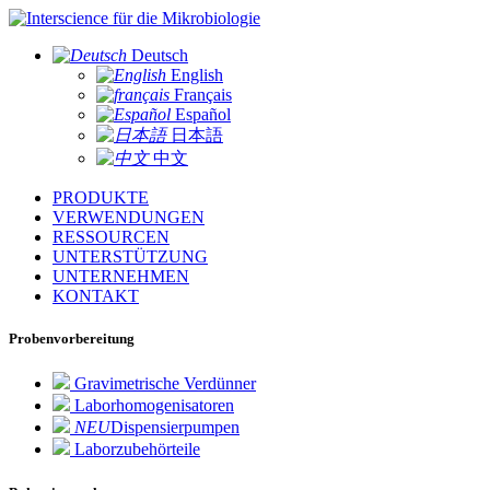
für die Mikrobiologie
Deutsch
English
Français
Español
日本語
中文
PRODUKTE
VERWENDUNGEN
RESSOURCEN
UNTERSTÜTZUNG
UNTERNEHMEN
KONTAKT
Probenvorbereitung
Gravimetrische Verdünner
Laborhomogenisatoren
NEU
Dispensierpumpen
Laborzubehörteile