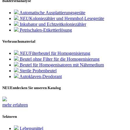
Bakterienanalyse
Automatische Ausplattierungsgeräte
NEU
Koloniezähler und Hemmhof-Lesegeräte
Inkubator und Echtzeitkoloniezähler
Petrischalen-Etikettierlösung
Verbrauchsmaterial
NEU
Filterbeutel für Homogenisierung
Beutel ohne Filter für die Homogenisierung
Beutel für Homogenisatoren mit Nährmedium
Sterile Probenbeutel
Autoklaven-Deodorant
NEU
Entdecken Sie unseren Katalog
mehr erfahren
Sektoren
Lebensmittel