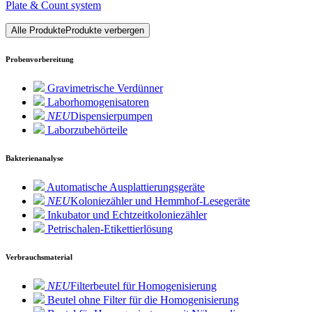
Plate & Count system
Alle Produkte
Produkte verbergen
Probenvorbereitung
Gravimetrische Verdünner
Laborhomogenisatoren
NEU
Dispensierpumpen
Laborzubehörteile
Bakterienanalyse
Automatische Ausplattierungsgeräte
NEU
Koloniezähler und Hemmhof-Lesegeräte
Inkubator und Echtzeitkoloniezähler
Petrischalen-Etikettierlösung
Verbrauchsmaterial
NEU
Filterbeutel für Homogenisierung
Beutel ohne Filter für die Homogenisierung