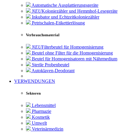
Automatische Ausplattierungsgeräte
NEU
Koloniezähler und Hemmhof-Lesegeräte
Inkubator und Echtzeitkoloniezähler
Petrischalen-Etikettierlösung
Verbrauchsmaterial
NEU
Filterbeutel für Homogenisierung
Beutel ohne Filter für die Homogenisierung
Beutel für Homogenisatoren mit Nährmedium
Sterile Probenbeutel
Autoklaven-Deodorant
VERWENDUNGEN
Sektoren
Lebensmittel
Pharmazie
Kosmetik
Umwelt
Veterinärmedizin