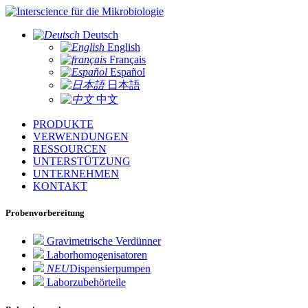
für die Mikrobiologie
Deutsch
English
Français
Español
日本語
中文
PRODUKTE
VERWENDUNGEN
RESSOURCEN
UNTERSTÜTZUNG
UNTERNEHMEN
KONTAKT
Probenvorbereitung
Gravimetrische Verdünner
Laborhomogenisatoren
NEU
Dispensierpumpen
Laborzubehörteile