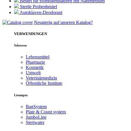
Beutel für Homogenisatoren mit Nährmedium
Sterile Probenbeutel
Autoklaven-Deodorant
Neugierig auf unseren Katalog?
VERWENDUNGEN
Sektoren
Lebensmittel
Pharmazie
Kosmetik
Umwelt
Veterinärmedizin
Öffentliche Institute
Lösungen
BagSystem
Plate & Count system
JumboLine
Steriwater