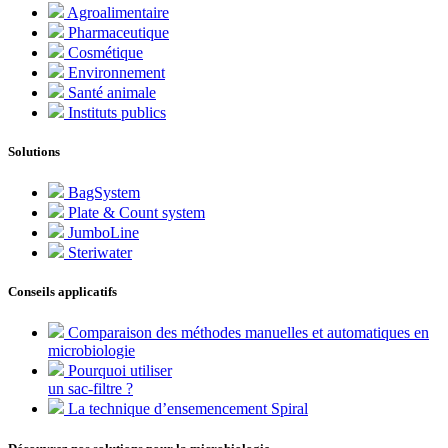
Agroalimentaire
Pharmaceutique
Cosmétique
Environnement
Santé animale
Instituts publics
Solutions
BagSystem
Plate & Count system
JumboLine
Steriwater
Conseils applicatifs
Comparaison des méthodes manuelles et automatiques en
microbiologie
Pourquoi utiliser
un sac-filtre ?
La technique d’ensemencement Spiral