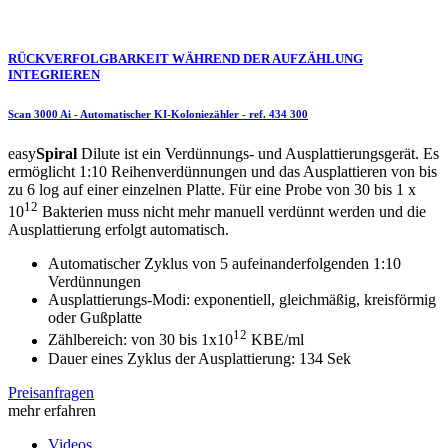
RÜCKVERFOLGBARKEIT WÄHREND DER AUFZÄHLUNG
INTEGRIEREN
Scan 3000 Ai - Automatischer KI-Koloniezähler
- ref.
434 300
easy
Spiral
Dilute ist ein Verdünnungs- und Ausplattierungsgerät. Es
ermöglicht 1:10 Reihenverdünnungen und das Ausplattieren von bis
zu 6 log auf einer einzelnen Platte. Für eine Probe von 30 bis 1 x
12
10
Bakterien muss nicht mehr manuell verdünnt werden und die
Ausplattierung erfolgt automatisch.
Automatischer Zyklus von 5 aufeinanderfolgenden 1:10
Verdünnungen
Ausplattierungs-Modi: exponentiell, gleichmäßig, kreisförmig
oder Gußplatte
12
Zählbereich: von 30 bis 1x10
KBE/ml
Dauer eines Zyklus der Ausplattierung: 134 Sek
Preisanfragen
mehr erfahren
Videos