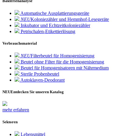
Bakterienanalyse
Automatische Ausplattierungsgeräte
NEU
Koloniezähler und Hemmhof-Lesegeräte
Inkubator und Echtzeitkoloniezähler
Petrischalen-Etikettierlösung
Verbrauchsmaterial
NEU
Filterbeutel für Homogenisierung
Beutel ohne Filter für die Homogenisierung
Beutel für Homogenisatoren mit Nährmedium
Sterile Probenbeutel
Autoklaven-Deodorant
NEU
Entdecken Sie unseren Katalog
mehr erfahren
Sektoren
Lebensmittel