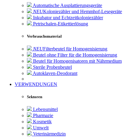
Automatische Ausplattierungsgeräte
NEU
Koloniezähler und Hemmhof-Lesegeräte
Inkubator und Echtzeitkoloniezähler
Petrischalen-Etikettierlösung
Verbrauchsmaterial
NEU
Filterbeutel für Homogenisierung
Beutel ohne Filter für die Homogenisierung
Beutel für Homogenisatoren mit Nährmedium
Sterile Probenbeutel
Autoklaven-Deodorant
VERWENDUNGEN
Sektoren
Lebensmittel
Pharmazie
Kosmetik
Umwelt
Veterinärmedizin