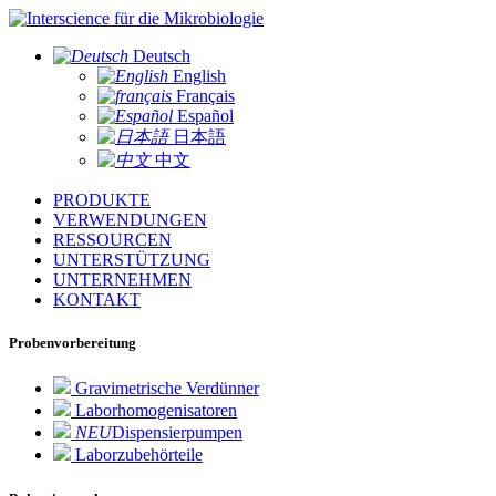
für die Mikrobiologie
Deutsch
English
Français
Español
日本語
中文
PRODUKTE
VERWENDUNGEN
RESSOURCEN
UNTERSTÜTZUNG
UNTERNEHMEN
KONTAKT
Probenvorbereitung
Gravimetrische Verdünner
Laborhomogenisatoren
NEU
Dispensierpumpen
Laborzubehörteile