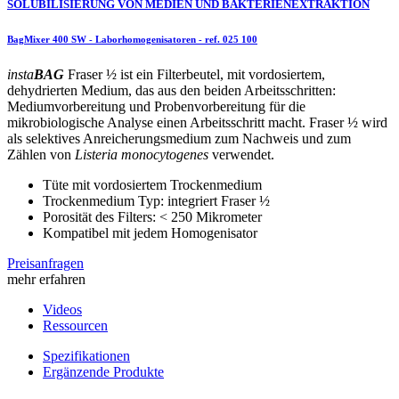
SOLUBILISIERUNG VON MEDIEN UND BAKTERIENEXTRAKTION
BagMixer 400 SW - Laborhomogenisatoren
- ref.
025 100
insta
BAG
Fraser ½ ist ein Filterbeutel, mit vordosiertem,
dehydrierten Medium, das aus den beiden Arbeitsschritten:
Mediumvorbereitung und Probenvorbereitung für die
mikrobiologische Analyse einen Arbeitsschritt macht. Fraser ½ wird
als selektives Anreicherungsmedium zum Nachweis und zum
Zählen von
Listeria monocytogenes
verwendet.
Tüte mit vordosiertem Trockenmedium
Trockenmedium Typ: integriert Fraser ½
Porosität des Filters: < 250 Mikrometer
Kompatibel mit jedem Homogenisator
Preisanfragen
mehr erfahren
Videos
Ressourcen
Spezifikationen
Ergänzende Produkte