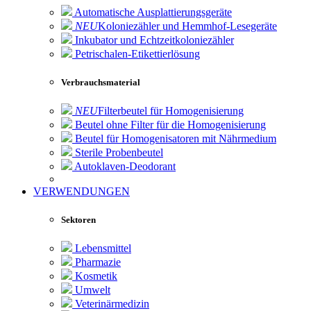
Automatische Ausplattierungsgeräte
NEU
Koloniezähler und Hemmhof-Lesegeräte
Inkubator und Echtzeitkoloniezähler
Petrischalen-Etikettierlösung
Verbrauchsmaterial
NEU
Filterbeutel für Homogenisierung
Beutel ohne Filter für die Homogenisierung
Beutel für Homogenisatoren mit Nährmedium
Sterile Probenbeutel
Autoklaven-Deodorant
VERWENDUNGEN
Sektoren
Lebensmittel
Pharmazie
Kosmetik
Umwelt
Veterinärmedizin