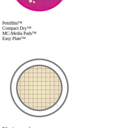
Petrifilm™
Compact Dry™
MC-Media Pads™
Easy Plate™