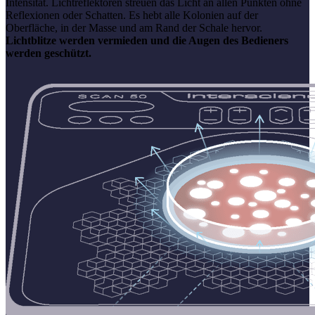
Intensität. Lichtreflektoren streuen das Licht an allen Punkten ohne
Reflexionen oder Schatten. Es hebt alle Kolonien auf der
Oberfläche, in der Masse und am Rand der Schale hervor.
Lichtblitze werden vermieden und die Augen des Bedieners
werden geschützt.