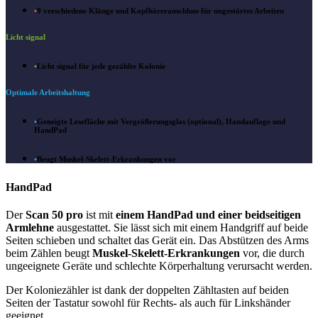
•
9 verschiedene Klänge und Kopfhöreranschluss für ungestörtes Arbeiten
Licht signal
•
Licht signal für jede gezählte Kolonie
Optimale Arbeitshaltung
•
Geneigte Lesefläche mit Vergrößerungsglas (optional), Handauflage und
HandPad
•
Beugt Muskel-Skelett-Erkrankungen vor
HandPad
Der
Scan 50 pro
ist mit
einem HandPad und einer beidseitigen
Armlehne
ausgestattet. Sie lässt sich mit einem Handgriff auf beide
Seiten schieben und schaltet das Gerät ein. Das Abstützen des Arms
beim Zählen beugt
Muskel-Skelett-Erkrankungen
vor, die durch
ungeeignete Geräte und schlechte Körperhaltung verursacht werden.
Der Koloniezähler ist dank der doppelten Zähltasten auf beiden
Seiten der Tastatur sowohl für Rechts- als auch für Linkshänder
geeignet.