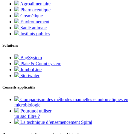
Agroalimentaire
Pharmaceutique
Cosmétique
Environnement
Santé animale
Instituts publics
Solutions
BagSystem
Plate & Count system
JumboLine
Steriwater
Conseils applicatifs
Comparaison des méthodes manuelles et automatiques en
microbiologie
Pourquoi utiliser
un sac-filtre ?
La technique d’ensemencement Spiral