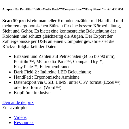
Adapter für Petrifilm™/MC-Media Pads™/Compact Dry™/Easy Plate™
- réf.
435 051
Scan 50 pro
ist ein manueller Kolonienenzähler mit HandPad und
mehreren ergonomischen Stützen für eine bessere Körperhaltung,
Sicht und Gehör. Es bietet eine kontrastreiche Beleuchtung der
Kolonien und schützt gleichzeitig die Augen. Der Export der
Zählergebnisse per USB an einen Computer gewährleistet die
Rückverfolgbarkeit der Daten.
Erfassen und Zählen auf Petrischalen (Ø 55 bis 90 mm),
Petrifilm™, MC‑media Pads™, Compact Dry™,
Easy Plate™, Filtermembranen
Dark Field 2 : Indirekte LED Beleuchtung
HandPad : Ergonomische Armlehne
Datenexport via USB, LIMS, unter CSV format (Excel™)
oder text format (Word™)
Kopfhörer inklusive
Demande de prix
En savoir plus
Vidéos
Ressources