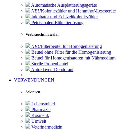
Automatische Ausplattierungsgeräte
NEU
Koloniezähler und Hemmhof-Lesegeräte
Inkubator und Echtzeitkoloniezähler
Petrischalen-Etikettierlösung
Verbrauchsmaterial
NEU
Filterbeutel für Homogenisierung
Beutel ohne Filter für die Homogenisierung
Beutel für Homogenisatoren mit Nährmedium
Sterile Probenbeutel
Autoklaven-Deodorant
VERWENDUNGEN
Sektoren
Lebensmittel
Pharmazie
Kosmetik
Umwelt
Veterinärmedizin