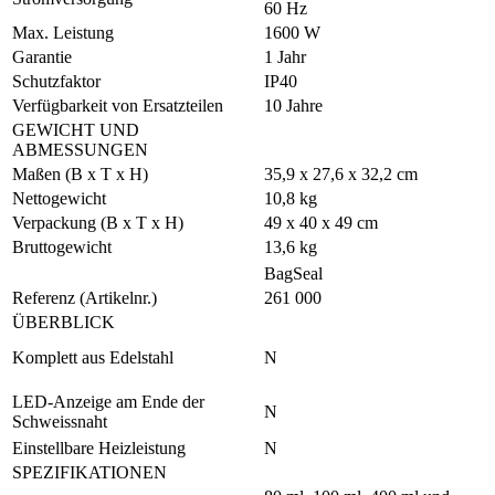
60 Hz
Max. Leistung
1600 W
Garantie
1 Jahr
Schutzfaktor
IP40
Verfügbarkeit von Ersatzteilen
10 Jahre
GEWICHT UND
ABMESSUNGEN
Maßen (B x T x H)
35,9 x 27,6 x 32,2 cm
Nettogewicht
10,8 kg
Verpackung (B x T x H)
49 x 40 x 49 cm
Bruttogewicht
13,6 kg
BagSeal
Referenz (Artikelnr.)
261 000
ÜBERBLICK
Komplett aus Edelstahl
N
LED-Anzeige am Ende der
N
Schweissnaht
Einstellbare Heizleistung
N
SPEZIFIKATIONEN