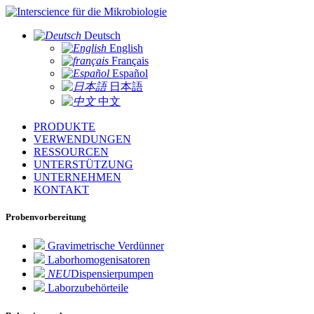
für die Mikrobiologie
Deutsch
English
Français
Español
日本語
中文
PRODUKTE
VERWENDUNGEN
RESSOURCEN
UNTERSTÜTZUNG
UNTERNEHMEN
KONTAKT
Probenvorbereitung
Gravimetrische Verdünner
Laborhomogenisatoren
NEU
Dispensierpumpen
Laborzubehörteile