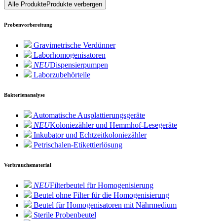
Alle Produkte
Produkte verbergen
Probenvorbereitung
Gravimetrische Verdünner
Laborhomogenisatoren
NEU
Dispensierpumpen
Laborzubehörteile
Bakterienanalyse
Automatische Ausplattierungsgeräte
NEU
Koloniezähler und Hemmhof-Lesegeräte
Inkubator und Echtzeitkoloniezähler
Petrischalen-Etikettierlösung
Verbrauchsmaterial
NEU
Filterbeutel für Homogenisierung
Beutel ohne Filter für die Homogenisierung
Beutel für Homogenisatoren mit Nährmedium
Sterile Probenbeutel