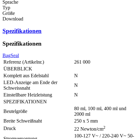
Sprache
Typ
Größe
Download
Spezifikationen
Spezifikationen
BagSeal
Referenz (Artikelnr.)
261 000
ÜBERBLICK
Komplett aus Edelstahl
N
LED-Anzeige am Ende der
N
Schweissnaht
Einstellbare Heizleistung
N
SPEZIFIKATIONEN
80 ml, 100 ml, 400 ml und
Beutelgröße
2000 ml
Breite Schweißnaht
250 x 5 mm
2
Druck
22 Newton/cm
100-127 V~ / 220-240 V~ 50-
Stromversorgung