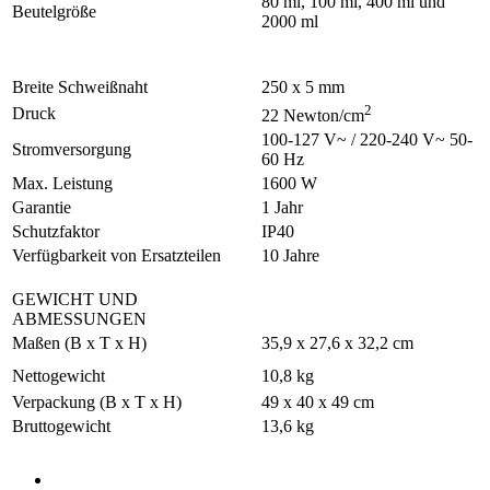
80 ml, 100 ml, 400 ml und
Beutelgröße
2000 ml
Breite Schweißnaht
250 x 5 mm
2
Druck
22 Newton/cm
100-127 V~ / 220-240 V~ 50-
Stromversorgung
60 Hz
Max. Leistung
1600 W
Garantie
1 Jahr
Schutzfaktor
IP40
Verfügbarkeit von Ersatzteilen
10 Jahre
GEWICHT UND
ABMESSUNGEN
Maßen (B x T x H)
35,9 x 27,6 x 32,2 cm
Nettogewicht
10,8 kg
Verpackung (B x T x H)
49 x 40 x 49 cm
Bruttogewicht
13,6 kg