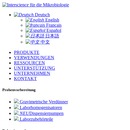
für die Mikrobiologie
Deutsch
English
Français
Español
日本語
中文
PRODUKTE
VERWENDUNGEN
RESSOURCEN
UNTERSTÜTZUNG
UNTERNEHMEN
KONTAKT
Probenvorbereitung
Gravimetrische Verdünner
Laborhomogenisatoren
NEU
Dispensierpumpen
Laborzubehörteile