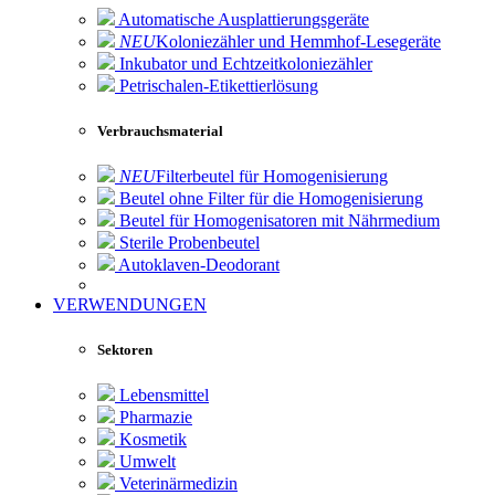
Automatische Ausplattierungsgeräte
NEU
Koloniezähler und Hemmhof-Lesegeräte
Inkubator und Echtzeitkoloniezähler
Petrischalen-Etikettierlösung
Verbrauchsmaterial
NEU
Filterbeutel für Homogenisierung
Beutel ohne Filter für die Homogenisierung
Beutel für Homogenisatoren mit Nährmedium
Sterile Probenbeutel
Autoklaven-Deodorant
VERWENDUNGEN
Sektoren
Lebensmittel
Pharmazie
Kosmetik
Umwelt
Veterinärmedizin