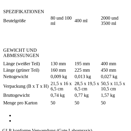
SPEZIFIKATIONEN
80 und 100
2000 und
Beutelgröße
400 ml
ml
3500 ml
GEWICHT UND
ABMESSUNGEN
Länge (weißer Teil)
130 mm
195 mm
400 mm
Länge (grüner Teil)
160 mm
225 mm
450 mm
Nettogewicht
0,009 kg
0,013 kg
0,027 kg
21,5 x 16 x
28,5 x 19,5 x
50,5 x 11,5 x
Verpackung (B x T x H)
6,5 cm
6,5 cm
10,5 cm
Bruttogewicht
0,74 kg
0,77 kg
1,57 kg
Menge pro Karton
50
50
50
GLP-konforme Verwendung (Gute Laborpraxis)