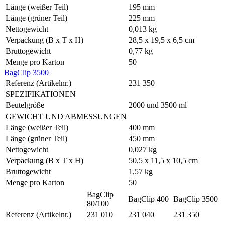
Länge (weißer Teil)
195 mm
Länge (grüner Teil)
225 mm
Nettogewicht
0,013 kg
Verpackung (B x T x H)
28,5 x 19,5 x 6,5 cm
Bruttogewicht
0,77 kg
Menge pro Karton
50
BagClip 3500
Referenz (Artikelnr.)
231 350
SPEZIFIKATIONEN
Beutelgröße
2000 und 3500 ml
GEWICHT UND ABMESSUNGEN
Länge (weißer Teil)
400 mm
Länge (grüner Teil)
450 mm
Nettogewicht
0,027 kg
Verpackung (B x T x H)
50,5 x 11,5 x 10,5 cm
Bruttogewicht
1,57 kg
Menge pro Karton
50
BagClip
BagClip 400
BagClip 3500
80/100
Referenz (Artikelnr.)
231 010
231 040
231 350