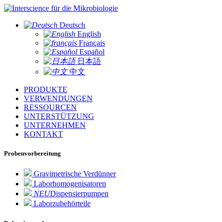
für die Mikrobiologie
Deutsch
English
Français
Español
日本語
中文
PRODUKTE
VERWENDUNGEN
RESSOURCEN
UNTERSTÜTZUNG
UNTERNEHMEN
KONTAKT
Probenvorbereitung
Gravimetrische Verdünner
Laborhomogenisatoren
NEU
Dispensierpumpen
Laborzubehörteile