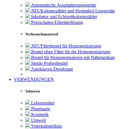
Automatische Ausplattierungsgeräte
NEU
Koloniezähler und Hemmhof-Lesegeräte
Inkubator und Echtzeitkoloniezähler
Petrischalen-Etikettierlösung
Verbrauchsmaterial
NEU
Filterbeutel für Homogenisierung
Beutel ohne Filter für die Homogenisierung
Beutel für Homogenisatoren mit Nährmedium
Sterile Probenbeutel
Autoklaven-Deodorant
VERWENDUNGEN
Sektoren
Lebensmittel
Pharmazie
Kosmetik
Umwelt
Veterinärmedizin