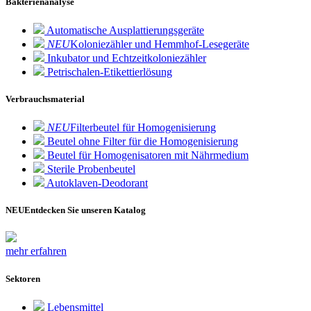
Bakterienanalyse
Automatische Ausplattierungsgeräte
NEU
Koloniezähler und Hemmhof-Lesegeräte
Inkubator und Echtzeitkoloniezähler
Petrischalen-Etikettierlösung
Verbrauchsmaterial
NEU
Filterbeutel für Homogenisierung
Beutel ohne Filter für die Homogenisierung
Beutel für Homogenisatoren mit Nährmedium
Sterile Probenbeutel
Autoklaven-Deodorant
NEU
Entdecken Sie unseren Katalog
mehr erfahren
Sektoren
Lebensmittel