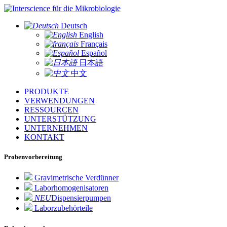
für die Mikrobiologie
Deutsch
English
Français
Español
日本語
中文
PRODUKTE
VERWENDUNGEN
RESSOURCEN
UNTERSTÜTZUNG
UNTERNEHMEN
KONTAKT
Probenvorbereitung
Gravimetrische Verdünner
Laborhomogenisatoren
NEU
Dispensierpumpen
Laborzubehörteile