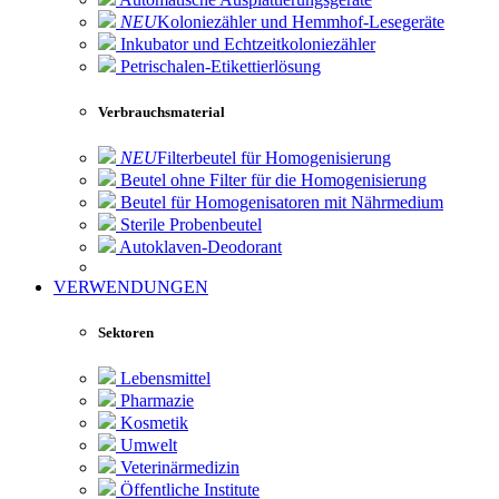
NEU
Koloniezähler und Hemmhof-Lesegeräte
Inkubator und Echtzeitkoloniezähler
Petrischalen-Etikettierlösung
Verbrauchsmaterial
NEU
Filterbeutel für Homogenisierung
Beutel ohne Filter für die Homogenisierung
Beutel für Homogenisatoren mit Nährmedium
Sterile Probenbeutel
Autoklaven-Deodorant
VERWENDUNGEN
Sektoren
Lebensmittel
Pharmazie
Kosmetik
Umwelt
Veterinärmedizin
Öffentliche Institute