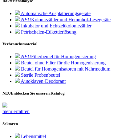
Bakterienanalyse
Automatische Ausplattierungsgeräte
NEU
Koloniezähler und Hemmhof-Lesegeräte
Inkubator und Echtzeitkoloniezähler
Petrischalen-Etikettierlösung
Verbrauchsmaterial
NEU
Filterbeutel für Homogenisierung
Beutel ohne Filter für die Homogenisierung
Beutel für Homogenisatoren mit Nährmedium
Sterile Probenbeutel
Autoklaven-Deodorant
NEU
Entdecken Sie unseren Katalog
mehr erfahren
Sektoren
Lebensmittel