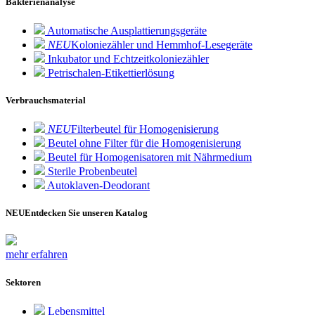
Bakterienanalyse
Automatische Ausplattierungsgeräte
NEU
Koloniezähler und Hemmhof-Lesegeräte
Inkubator und Echtzeitkoloniezähler
Petrischalen-Etikettierlösung
Verbrauchsmaterial
NEU
Filterbeutel für Homogenisierung
Beutel ohne Filter für die Homogenisierung
Beutel für Homogenisatoren mit Nährmedium
Sterile Probenbeutel
Autoklaven-Deodorant
NEU
Entdecken Sie unseren Katalog
mehr erfahren
Sektoren
Lebensmittel