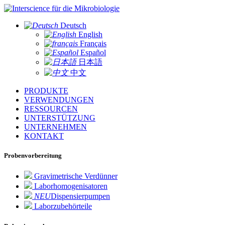
für die Mikrobiologie
Deutsch
English
Français
Español
日本語
中文
PRODUKTE
VERWENDUNGEN
RESSOURCEN
UNTERSTÜTZUNG
UNTERNEHMEN
KONTAKT
Probenvorbereitung
Gravimetrische Verdünner
Laborhomogenisatoren
NEU
Dispensierpumpen
Laborzubehörteile