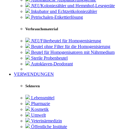
NEU
Koloniezähler und Hemmhof-Lesegeräte
Inkubator und Echtzeitkoloniezähler
Petrischalen-Etikettierlösung
Verbrauchsmaterial
NEU
Filterbeutel für Homogenisierung
Beutel ohne Filter für die Homogenisierung
Beutel für Homogenisatoren mit Nährmedium
Sterile Probenbeutel
Autoklaven-Deodorant
VERWENDUNGEN
Sektoren
Lebensmittel
Pharmazie
Kosmetik
Umwelt
Veterinärmedizin
Öffentliche Institute