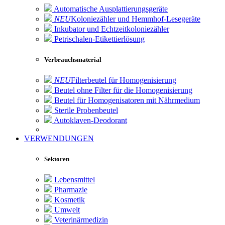
Automatische Ausplattierungsgeräte
NEU
Koloniezähler und Hemmhof-Lesegeräte
Inkubator und Echtzeitkoloniezähler
Petrischalen-Etikettierlösung
Verbrauchsmaterial
NEU
Filterbeutel für Homogenisierung
Beutel ohne Filter für die Homogenisierung
Beutel für Homogenisatoren mit Nährmedium
Sterile Probenbeutel
Autoklaven-Deodorant
VERWENDUNGEN
Sektoren
Lebensmittel
Pharmazie
Kosmetik
Umwelt
Veterinärmedizin