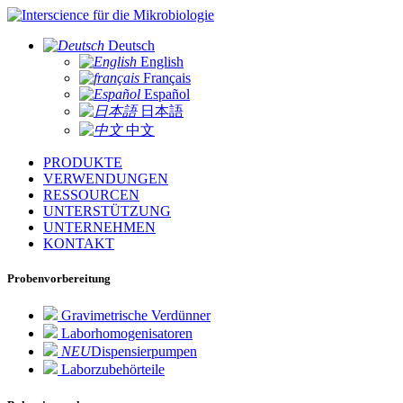
für die Mikrobiologie
Deutsch
English
Français
Español
日本語
中文
PRODUKTE
VERWENDUNGEN
RESSOURCEN
UNTERSTÜTZUNG
UNTERNEHMEN
KONTAKT
Probenvorbereitung
Gravimetrische Verdünner
Laborhomogenisatoren
NEU
Dispensierpumpen
Laborzubehörteile