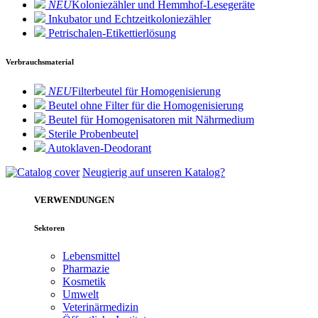
NEU
Koloniezähler und Hemmhof-Lesegeräte
Inkubator und Echtzeitkoloniezähler
Petrischalen-Etikettierlösung
Verbrauchsmaterial
NEU
Filterbeutel für Homogenisierung
Beutel ohne Filter für die Homogenisierung
Beutel für Homogenisatoren mit Nährmedium
Sterile Probenbeutel
Autoklaven-Deodorant
Neugierig auf unseren Katalog?
VERWENDUNGEN
Sektoren
Lebensmittel
Pharmazie
Kosmetik
Umwelt
Veterinärmedizin