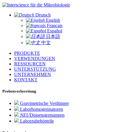
für die Mikrobiologie
Deutsch
English
Français
Español
日本語
中文
PRODUKTE
VERWENDUNGEN
RESSOURCEN
UNTERSTÜTZUNG
UNTERNEHMEN
KONTAKT
Probenvorbereitung
Gravimetrische Verdünner
Laborhomogenisatoren
NEU
Dispensierpumpen
Laborzubehörteile