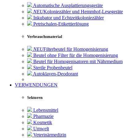
Automatische Ausplattierungsgeräte
NEU
Koloniezähler und Hemmhof-Lesegeräte
Inkubator und Echtzeitkoloniezähler
Petrischalen-Etikettierlösung
Verbrauchsmaterial
NEU
Filterbeutel für Homogenisierung
Beutel ohne Filter für die Homogenisierung
Beutel für Homogenisatoren mit Nährmedium
Sterile Probenbeutel
Autoklaven-Deodorant
VERWENDUNGEN
Sektoren
Lebensmittel
Pharmazie
Kosmetik
Umwelt
Veterinärmedizin