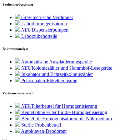
Probenvorbereitung
Gravimetrische Verdünner
Laborhomogenisatoren
NEU
Dispensierpumpen
Laborzubehörteile
Bakterienanalyse
Automatische Ausplattierungsgeräte
NEU
Koloniezähler und Hemmhof-Lesegeräte
Inkubator und Echtzeitkoloniezähler
Petrischalen-Etikettierlösung
Verbrauchsmaterial
NEU
Filterbeutel für Homogenisierung
Beutel ohne Filter für die Homogenisierung
Beutel für Homogenisatoren mit Nährmedium
Sterile Probenbeutel
Autoklaven-Deodorant