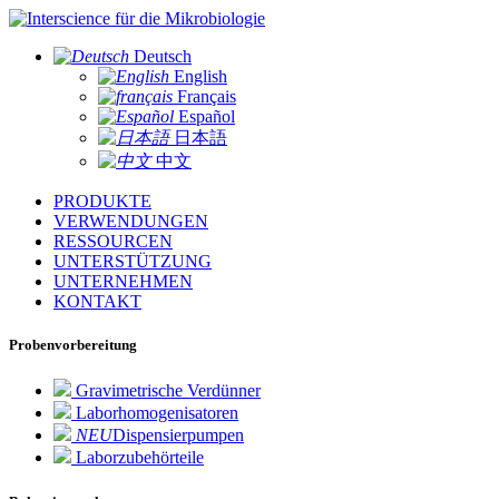
für die Mikrobiologie
Deutsch
English
Français
Español
日本語
中文
PRODUKTE
VERWENDUNGEN
RESSOURCEN
UNTERSTÜTZUNG
UNTERNEHMEN
KONTAKT
Probenvorbereitung
Gravimetrische Verdünner
Laborhomogenisatoren
NEU
Dispensierpumpen
Laborzubehörteile