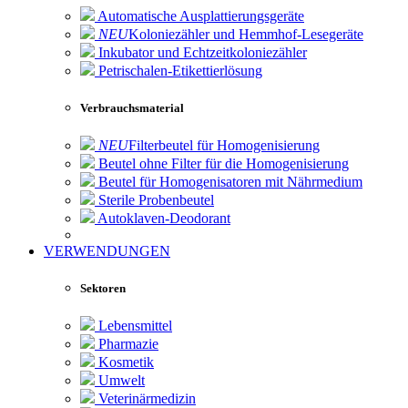
Automatische Ausplattierungsgeräte
NEU
Koloniezähler und Hemmhof-Lesegeräte
Inkubator und Echtzeitkoloniezähler
Petrischalen-Etikettierlösung
Verbrauchsmaterial
NEU
Filterbeutel für Homogenisierung
Beutel ohne Filter für die Homogenisierung
Beutel für Homogenisatoren mit Nährmedium
Sterile Probenbeutel
Autoklaven-Deodorant
VERWENDUNGEN
Sektoren
Lebensmittel
Pharmazie
Kosmetik
Umwelt
Veterinärmedizin