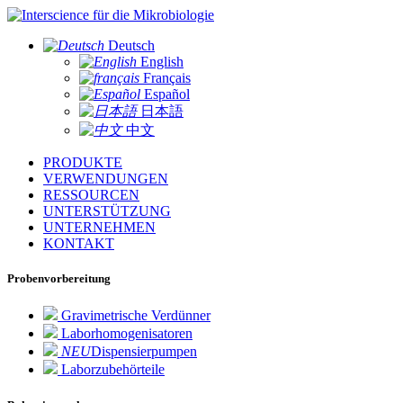
für die Mikrobiologie
Deutsch
English
Français
Español
日本語
中文
PRODUKTE
VERWENDUNGEN
RESSOURCEN
UNTERSTÜTZUNG
UNTERNEHMEN
KONTAKT
Probenvorbereitung
Gravimetrische Verdünner
Laborhomogenisatoren
NEU
Dispensierpumpen
Laborzubehörteile