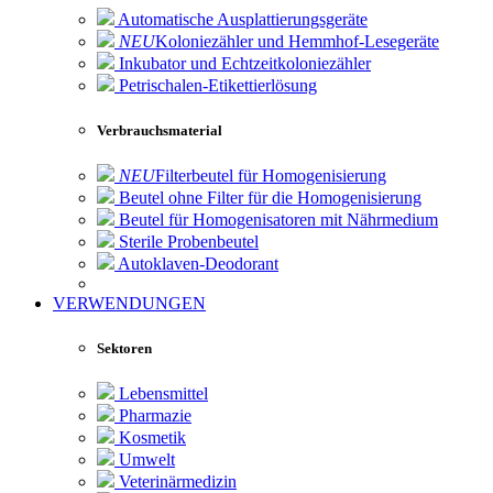
Automatische Ausplattierungsgeräte
NEU
Koloniezähler und Hemmhof-Lesegeräte
Inkubator und Echtzeitkoloniezähler
Petrischalen-Etikettierlösung
Verbrauchsmaterial
NEU
Filterbeutel für Homogenisierung
Beutel ohne Filter für die Homogenisierung
Beutel für Homogenisatoren mit Nährmedium
Sterile Probenbeutel
Autoklaven-Deodorant
VERWENDUNGEN
Sektoren
Lebensmittel
Pharmazie
Kosmetik
Umwelt
Veterinärmedizin