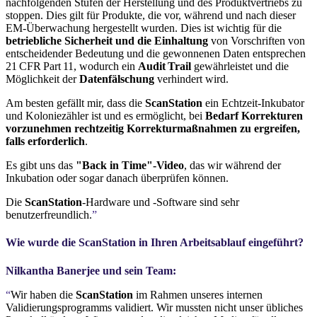
nachfolgenden Stufen der Herstellung und des Produktvertriebs zu
stoppen. Dies gilt für Produkte, die vor, während und nach dieser
EM-Überwachung hergestellt wurden. Dies ist wichtig für die
betriebliche Sicherheit und die Einhaltung
von Vorschriften von
entscheidender Bedeutung und die gewonnenen Daten entsprechen
21 CFR Part 11, wodurch ein
Audit Trail
gewährleistet und die
Möglichkeit der
Datenfälschung
verhindert wird.
Am besten gefällt mir, dass die
ScanStation
ein Echtzeit-Inkubator
und Koloniezähler ist und es ermöglicht, bei
Bedarf Korrekturen
vorzunehmen rechtzeitig Korrekturmaßnahmen zu ergreifen,
falls erforderlich
.
Es gibt uns das
"Back in Time"-Video
, das wir während der
Inkubation oder sogar danach überprüfen können.
Die
ScanStation
-Hardware und -Software sind sehr
benutzerfreundlich.
”
Wie wurde die
ScanStation
in Ihren Arbeitsablauf eingeführt?
Nilkantha Banerjee und sein Team:
“
Wir haben die
ScanStation
im Rahmen unseres internen
Validierungsprogramms validiert. Wir mussten nicht unser übliches