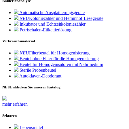
Bakterienanalyse
Automatische Ausplattierungsgeräte
NEU
Koloniezähler und Hemmhof-Lesegeräte
Inkubator und Echtzeitkoloniezähler
Petrischalen-Etikettierlösung
Verbrauchsmaterial
NEU
Filterbeutel für Homogenisierung
Beutel ohne Filter für die Homogenisierung
Beutel für Homogenisatoren mit Nährmedium
Sterile Probenbeutel
Autoklaven-Deodorant
NEU
Entdecken Sie unseren Katalog
mehr erfahren
Sektoren
Lebensmittel