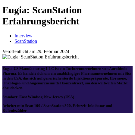
Eugia: ScanStation
Erfahrungsbericht
Interview
ScanStation
Veröffentlicht am 29. Februar 2024
Eugia US Manufacturing LLC
ist ein Tochterunternehmen von Aurobindo
Pharma. Es handelt sich um ein unabhängiges Pharmaunternehmen mit Sitz
in den USA, das sich auf
generische sterile Injektionspräparate
,
Hormone
,
Onkologie
- und
Augenarzneimittel konzentriert
, um den weltweiten Markt
abzudecken.
Standort:
East Windsor, New Jersey (USA)
Arbeitet mit: Scan 100 / ScanStation 300
, Echtzeit-Inkubator und
Koloniezähler