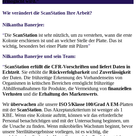
ermöglicht wird.”
Wie verändert die ScanStation Ihre Arbeit?
Nilkantha Banerjee:
“
Die
ScanStation
ist sehr nützlich, um zu verstehen, wann die erste
Kolonie erschienen ist und an welcher Stelle der Platte. Das ist
wichtig, besonders bei einer Platte mit Pilzen
”
Nilkantha Banerjee und sein Team:
“
ScanStation erfüllt die CFR-Vorschriften und liefert Daten in
Echtzeit
. Sie erhöht die
Rückverfolgbarkeit
und
Zuverlässigkeit
der Daten. Die frühzeitige Erkennung des Vorhandenseins von
Organismen in kritischen Bereichen ermöglicht frühzeitige
Abhilfemaßnahmen für Produkte, die Vermeidung von
finanziellen
Verlusten
und die
Erhaltung des Markenwerts
.
Wir
überwachen
alle unsere
ISO 5/Klasse 100/Grad A EM
-Platten
mit der
ScanStation
. Das Akzeptanzkriterium ist weniger als 1
KBE. Wenn eine Kolonie auftritt, können wir das erforderliche
Personal benachrichtigen und mit der Untersuchung beginnen, um
die Ursache zu finden. Wenn mikrobielles Wachstum beginnt, bevor
unsere Sterilitätsergebnisse vorliegen, ist es wichtig, die