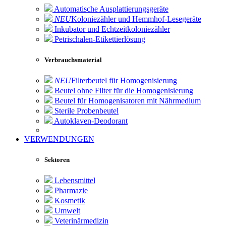
Automatische Ausplattierungsgeräte
NEU
Koloniezähler und Hemmhof-Lesegeräte
Inkubator und Echtzeitkoloniezähler
Petrischalen-Etikettierlösung
Verbrauchsmaterial
NEU
Filterbeutel für Homogenisierung
Beutel ohne Filter für die Homogenisierung
Beutel für Homogenisatoren mit Nährmedium
Sterile Probenbeutel
Autoklaven-Deodorant
VERWENDUNGEN
Sektoren
Lebensmittel
Pharmazie
Kosmetik
Umwelt
Veterinärmedizin