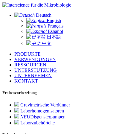
für die Mikrobiologie
Deutsch
English
Français
Español
日本語
中文
PRODUKTE
VERWENDUNGEN
RESSOURCEN
UNTERSTÜTZUNG
UNTERNEHMEN
KONTAKT
Probenvorbereitung
Gravimetrische Verdünner
Laborhomogenisatoren
NEU
Dispensierpumpen
Laborzubehörteile