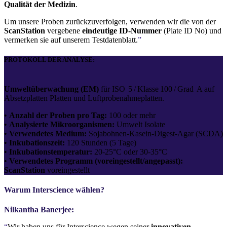
Qualität der Medizin
.
Um unsere Proben zurückzuverfolgen, verwenden wir die von der
ScanStation
vergebene
eindeutige ID-Nummer
(Plate ID No) und
vermerken sie auf unserem Testdatenblatt.
”
PROTOKOLL DER ANALYSE:
Umweltüberwachung (EM)
für ISO 5 / Klasse 100 / Grad A auf
Absetzplatten Platten und Luftprobenahmeplatten.
•
Anzahl der Proben pro Tag:
100 oder mehr
•
Analysierte Mikroorganismen:
Umwelt Isolate
•
Verwendetes Medium:
Sojabohnen-Kasein-Digest-Agar (SCDA)
•
Inkubationszeit:
120 Stunden (5 Tage)
•
Inkubationstemperatur:
20-25°C oder 30-35°C
•
Verwendetes Programm (voreingestellt/angepasst):
ScanStation
voreingestellt
Warum Interscience wählen?
Nilkantha Banerjee:
“
Wir haben uns für Interscience wegen seiner
innovativen