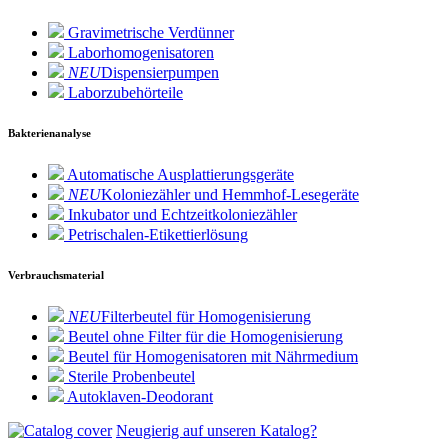
Gravimetrische Verdünner
Laborhomogenisatoren
NEU
Dispensierpumpen
Laborzubehörteile
Bakterienanalyse
Automatische Ausplattierungsgeräte
NEU
Koloniezähler und Hemmhof-Lesegeräte
Inkubator und Echtzeitkoloniezähler
Petrischalen-Etikettierlösung
Verbrauchsmaterial
NEU
Filterbeutel für Homogenisierung
Beutel ohne Filter für die Homogenisierung
Beutel für Homogenisatoren mit Nährmedium
Sterile Probenbeutel
Autoklaven-Deodorant
Neugierig auf unseren Katalog?