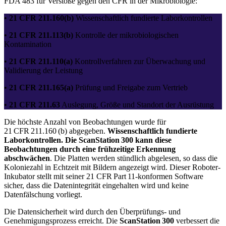
FDA 483 für Verstöße gegen den CFR in der Mikrobiologie:
•
21 CFR 211.160(b)
Wissenschaftlich fundierte Laborkontrollen
•
21 CFR 211.113(b)
Kontrolle der mikrobiologischen
Kontamination
•
21 CFR 211.110(a)
Kontrollverfahren zur Überwachung und
Validierung der Leistung
•
21 CFR 211.165(a)
Prüfung und Freigabe zum Vertrieb
•
21 CFR 211.63
Auslegung, Größe und Standort der Ausrüstung
Die höchste Anzahl von Beobachtungen wurde für
21 CFR 211.160 (b) abgegeben.
Wissenschaftlich fundierte
Laborkontrollen. Die ScanStation 300 kann diese
Beobachtungen durch eine frühzeitige Erkennung
abschwächen
. Die Platten werden stündlich abgelesen, so dass die
Koloniezahl in Echtzeit mit Bildern angezeigt wird. Dieser Roboter-
Inkubator stellt mit seiner 21 CFR Part 11-konformen Software
sicher, dass die Datenintegrität eingehalten wird und keine
Datenfälschung vorliegt.
Die Datensicherheit wird durch den Überprüfungs- und
Genehmigungsprozess erreicht. Die
ScanStation 300
verbessert die