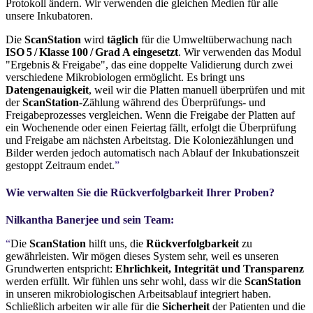
Protokoll ändern. Wir verwenden die gleichen Medien für alle
unsere Inkubatoren.
Die
ScanStation
wird
täglich
für die Umweltüberwachung nach
ISO 5 / Klasse 100 / Grad A eingesetzt
. Wir verwenden das Modul
"Ergebnis & Freigabe", das eine doppelte Validierung durch zwei
verschiedene Mikrobiologen ermöglicht. Es bringt uns
Datengenauigkeit
, weil wir die Platten manuell überprüfen und mit
der
ScanStation
-Zählung während des Überprüfungs- und
Freigabeprozesses vergleichen. Wenn die Freigabe der Platten auf
ein Wochenende oder einen Feiertag fällt, erfolgt die Überprüfung
und Freigabe am nächsten Arbeitstag. Die Koloniezählungen und
Bilder werden jedoch automatisch nach Ablauf der Inkubationszeit
gestoppt Zeitraum endet.
”
Wie verwalten Sie die Rückverfolgbarkeit Ihrer Proben?
Nilkantha Banerjee und sein Team:
“
Die
ScanStation
hilft uns, die
Rückverfolgbarkeit
zu
gewährleisten. Wir mögen dieses System sehr, weil es unseren
Grundwerten entspricht:
Ehrlichkeit, Integrität und Transparenz
werden erfüllt. Wir fühlen uns sehr wohl, dass wir die
ScanStation
in unseren mikrobiologischen Arbeitsablauf integriert haben.
Schließlich arbeiten wir alle für die
Sicherheit
der Patienten und die