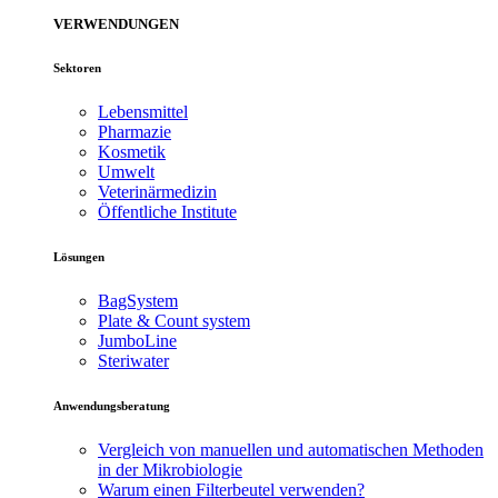
VERWENDUNGEN
Sektoren
Lebensmittel
Pharmazie
Kosmetik
Umwelt
Veterinärmedizin
Öffentliche Institute
Lösungen
BagSystem
Plate & Count system
JumboLine
Steriwater
Anwendungsberatung
Vergleich von manuellen und automatischen Methoden
in der Mikrobiologie
Warum einen Filterbeutel verwenden?