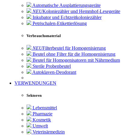
Automatische Ausplattierungsgeräte
NEU
Koloniezähler und Hemmhof-Lesegeräte
Inkubator und Echtzeitkoloniezähler
Petrischalen-Etikettierlösung
Verbrauchsmaterial
NEU
Filterbeutel für Homogenisierung
Beutel ohne Filter für die Homogenisierung
Beutel für Homogenisatoren mit Nährmedium
Sterile Probenbeutel
Autoklaven-Deodorant
VERWENDUNGEN
Sektoren
Lebensmittel
Pharmazie
Kosmetik
Umwelt
Veterinärmedizin