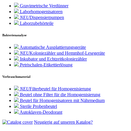
Gravimetrische Verdünner
Laborhomogenisatoren
NEU
Dispensierpumpen
Laborzubehörteile
Bakterienanalyse
Automatische Ausplattierungsgeräte
NEU
Koloniezähler und Hemmhof-Lesegeräte
Inkubator und Echtzeitkoloniezähler
Petrischalen-Etikettierlösung
Verbrauchsmaterial
NEU
Filterbeutel für Homogenisierung
Beutel ohne Filter für die Homogenisierung
Beutel für Homogenisatoren mit Nährmedium
Sterile Probenbeutel
Autoklaven-Deodorant
Neugierig auf unseren Katalog?