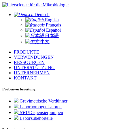
für die Mikrobiologie
Deutsch
English
Français
Español
日本語
中文
PRODUKTE
VERWENDUNGEN
RESSOURCEN
UNTERSTÜTZUNG
UNTERNEHMEN
KONTAKT
Probenvorbereitung
Gravimetrische Verdünner
Laborhomogenisatoren
NEU
Dispensierpumpen
Laborzubehörteile