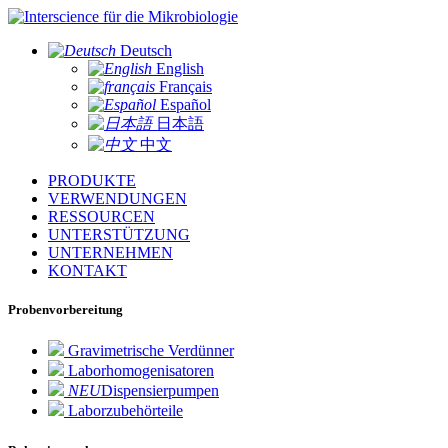
für die Mikrobiologie
Deutsch
English
Français
Español
日本語
中文
PRODUKTE
VERWENDUNGEN
RESSOURCEN
UNTERSTÜTZUNG
UNTERNEHMEN
KONTAKT
Probenvorbereitung
Gravimetrische Verdünner
Laborhomogenisatoren
NEU
Dispensierpumpen
Laborzubehörteile