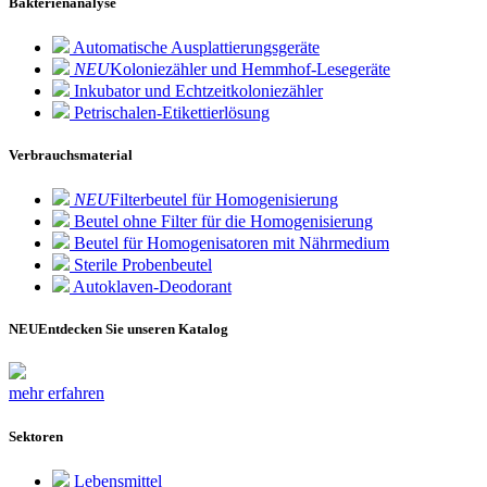
Bakterienanalyse
Automatische Ausplattierungsgeräte
NEU
Koloniezähler und Hemmhof-Lesegeräte
Inkubator und Echtzeitkoloniezähler
Petrischalen-Etikettierlösung
Verbrauchsmaterial
NEU
Filterbeutel für Homogenisierung
Beutel ohne Filter für die Homogenisierung
Beutel für Homogenisatoren mit Nährmedium
Sterile Probenbeutel
Autoklaven-Deodorant
NEU
Entdecken Sie unseren Katalog
mehr erfahren
Sektoren
Lebensmittel