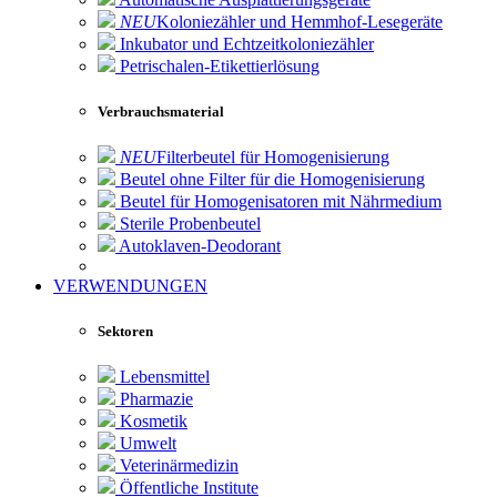
NEU
Koloniezähler und Hemmhof-Lesegeräte
Inkubator und Echtzeitkoloniezähler
Petrischalen-Etikettierlösung
Verbrauchsmaterial
NEU
Filterbeutel für Homogenisierung
Beutel ohne Filter für die Homogenisierung
Beutel für Homogenisatoren mit Nährmedium
Sterile Probenbeutel
Autoklaven-Deodorant
VERWENDUNGEN
Sektoren
Lebensmittel
Pharmazie
Kosmetik
Umwelt
Veterinärmedizin
Öffentliche Institute