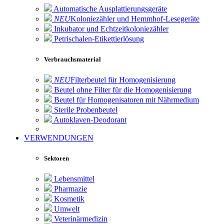
Automatische Ausplattierungsgeräte
NEU
Koloniezähler und Hemmhof-Lesegeräte
Inkubator und Echtzeitkoloniezähler
Petrischalen-Etikettierlösung
Verbrauchsmaterial
NEU
Filterbeutel für Homogenisierung
Beutel ohne Filter für die Homogenisierung
Beutel für Homogenisatoren mit Nährmedium
Sterile Probenbeutel
Autoklaven-Deodorant
VERWENDUNGEN
Sektoren
Lebensmittel
Pharmazie
Kosmetik
Umwelt
Veterinärmedizin