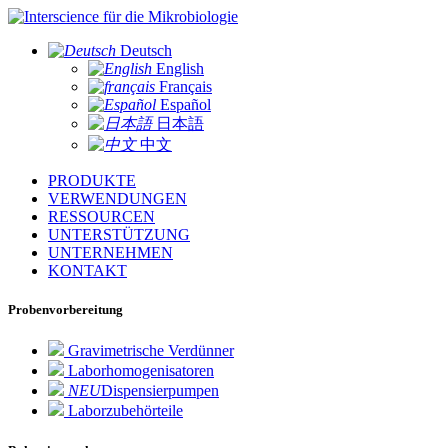
für die Mikrobiologie
Deutsch
English
Français
Español
日本語
中文
PRODUKTE
VERWENDUNGEN
RESSOURCEN
UNTERSTÜTZUNG
UNTERNEHMEN
KONTAKT
Probenvorbereitung
Gravimetrische Verdünner
Laborhomogenisatoren
NEU
Dispensierpumpen
Laborzubehörteile