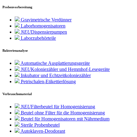
Probenvorbereitung
Gravimetrische Verdünner
Laborhomogenisatoren
NEU
Dispensierpumpen
Laborzubehörteile
Bakterienanalyse
Automatische Ausplattierungsgeräte
NEU
Koloniezähler und Hemmhof-Lesegeräte
Inkubator und Echtzeitkoloniezähler
Petrischalen-Etikettierlösung
Verbrauchsmaterial
NEU
Filterbeutel für Homogenisierung
Beutel ohne Filter für die Homogenisierung
Beutel für Homogenisatoren mit Nährmedium
Sterile Probenbeutel
Autoklaven-Deodorant