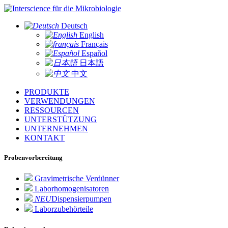
für die Mikrobiologie
Deutsch
English
Français
Español
日本語
中文
PRODUKTE
VERWENDUNGEN
RESSOURCEN
UNTERSTÜTZUNG
UNTERNEHMEN
KONTAKT
Probenvorbereitung
Gravimetrische Verdünner
Laborhomogenisatoren
NEU
Dispensierpumpen
Laborzubehörteile