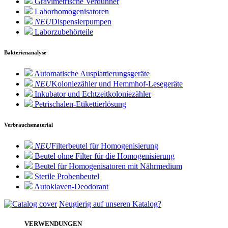
Gravimetrische Verdünner
Laborhomogenisatoren
NEU
Dispensierpumpen
Laborzubehörteile
Bakterienanalyse
Automatische Ausplattierungsgeräte
NEU
Koloniezähler und Hemmhof-Lesegeräte
Inkubator und Echtzeitkoloniezähler
Petrischalen-Etikettierlösung
Verbrauchsmaterial
NEU
Filterbeutel für Homogenisierung
Beutel ohne Filter für die Homogenisierung
Beutel für Homogenisatoren mit Nährmedium
Sterile Probenbeutel
Autoklaven-Deodorant
Neugierig auf unseren Katalog?
VERWENDUNGEN