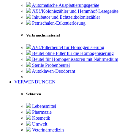
Automatische Ausplattierungsgeräte
NEU
Koloniezähler und Hemmhof-Lesegeräte
Inkubator und Echtzeitkoloniezähler
Petrischalen-Etikettierlösung
Verbrauchsmaterial
NEU
Filterbeutel für Homogenisierung
Beutel ohne Filter für die Homogenisierung
Beutel für Homogenisatoren mit Nährmedium
Sterile Probenbeutel
Autoklaven-Deodorant
VERWENDUNGEN
Sektoren
Lebensmittel
Pharmazie
Kosmetik
Umwelt
Veterinärmedizin