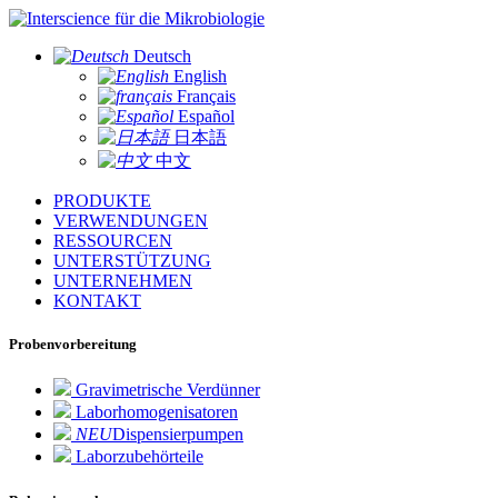
für die Mikrobiologie
Deutsch
English
Français
Español
日本語
中文
PRODUKTE
VERWENDUNGEN
RESSOURCEN
UNTERSTÜTZUNG
UNTERNEHMEN
KONTAKT
Probenvorbereitung
Gravimetrische Verdünner
Laborhomogenisatoren
NEU
Dispensierpumpen
Laborzubehörteile