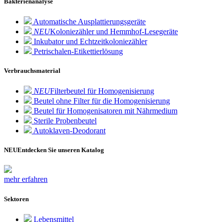
Bakterienanalyse
Automatische Ausplattierungsgeräte
NEU
Koloniezähler und Hemmhof-Lesegeräte
Inkubator und Echtzeitkoloniezähler
Petrischalen-Etikettierlösung
Verbrauchsmaterial
NEU
Filterbeutel für Homogenisierung
Beutel ohne Filter für die Homogenisierung
Beutel für Homogenisatoren mit Nährmedium
Sterile Probenbeutel
Autoklaven-Deodorant
NEU
Entdecken Sie unseren Katalog
mehr erfahren
Sektoren
Lebensmittel