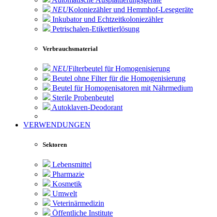
NEU
Koloniezähler und Hemmhof-Lesegeräte
Inkubator und Echtzeitkoloniezähler
Petrischalen-Etikettierlösung
Verbrauchsmaterial
NEU
Filterbeutel für Homogenisierung
Beutel ohne Filter für die Homogenisierung
Beutel für Homogenisatoren mit Nährmedium
Sterile Probenbeutel
Autoklaven-Deodorant
VERWENDUNGEN
Sektoren
Lebensmittel
Pharmazie
Kosmetik
Umwelt
Veterinärmedizin
Öffentliche Institute