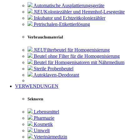
Automatische Ausplattierungsgeräte
NEU
Koloniezähler und Hemmhof-Lesegeräte
Inkubator und Echtzeitkoloniezähler
Petrischalen-Etikettierlösung
Verbrauchsmaterial
NEU
Filterbeutel für Homogenisierung
Beutel ohne Filter für die Homogenisierung
Beutel für Homogenisatoren mit Nährmedium
Sterile Probenbeutel
Autoklaven-Deodorant
VERWENDUNGEN
Sektoren
Lebensmittel
Pharmazie
Kosmetik
Umwelt
Veterinärmedizin