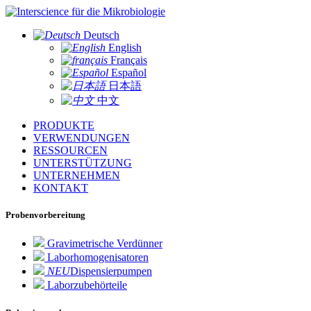
für die Mikrobiologie
Deutsch
English
Français
Español
日本語
中文
PRODUKTE
VERWENDUNGEN
RESSOURCEN
UNTERSTÜTZUNG
UNTERNEHMEN
KONTAKT
Probenvorbereitung
Gravimetrische Verdünner
Laborhomogenisatoren
NEU
Dispensierpumpen
Laborzubehörteile