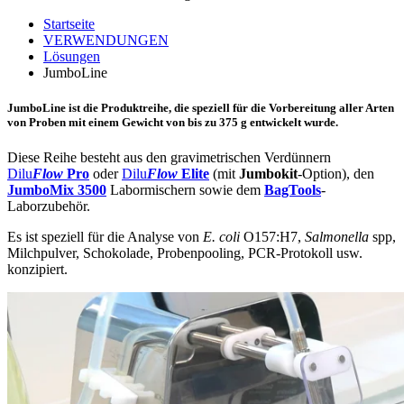
Startseite
VERWENDUNGEN
Lösungen
JumboLine
JumboLine
ist die Produktreihe, die speziell für die Vorbereitung aller Arten
von Proben mit einem Gewicht von bis zu 375 g entwickelt wurde.
Diese Reihe besteht aus den gravimetrischen Verdünnern
Dilu
Flow
Pro
oder
Dilu
Flow
Elite
(mit
Jumbokit
-Option), den
JumboMix 3500
Labormischern sowie dem
BagTools
-
Laborzubehör.
Es ist speziell für die Analyse von
E. coli
O157:H7,
Salmonella
spp,
Milchpulver, Schokolade, Probenpooling, PCR-Protokoll usw.
konzipiert.