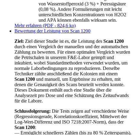
von Wasserstoffperoxid (3 %) + Peressigsäure
(0,08 %). Andere Formulierungen mit leicht
unterschiedlichen Konzentrationen von H2O2
und APA können ebenfalls wirksam sein.
Mehr erfahren (PDF - 824,6 ko)
Bewertung der Leistung von Scan 1200
Ziel:
Ziel dieser Studie ist es, die Leistung des
Scan 1200
durch einen Vergleich der manuellen und der automatischen
Zählung zu bewerten. Für einen optimalen Vergleich wurden
die Petrischalen in unserem F&E-Labor geimpft und
inkubiert, wobei Standardmethoden verwendet wurden, um
normale Laborbedingungen zu reproduzieren. Derselbe
Techniker zählte anschließend die Kolonien mit einem
Scan 1200
und manuell, um Ergebnisse zu erhalten, mit
denen die Genauigkeit des Scans beurteilt werden konnte.
Dieses Dokument enthält auch eine Studie über die
Analysezeit pro Dose und eine Schätzung des Zeitaufwands
für die Labore.
Schlussfolgerung:
Die Tests zeigen auf verschiedene Weise
(Regressionsgerade, Korrelationskoeffizient, Mittelwert der
Log-Wert-Differenz und ISO 7218:2007-Norm), dass der
Scan 1200
:
— Ermöglicht schnelleres Zählen (bis zu 80 % Zeitersparnis).