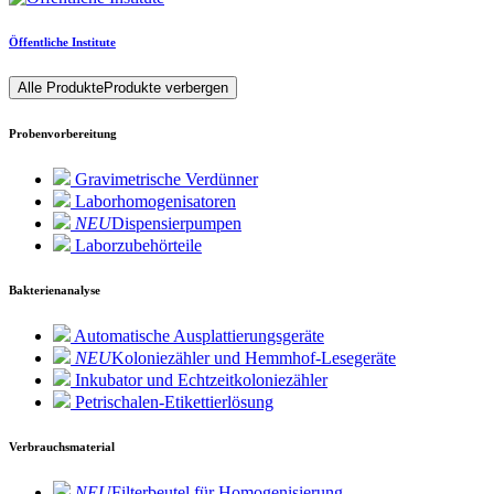
Öffentliche Institute
Alle Produkte
Produkte verbergen
Probenvorbereitung
Gravimetrische Verdünner
Laborhomogenisatoren
NEU
Dispensierpumpen
Laborzubehörteile
Bakterienanalyse
Automatische Ausplattierungsgeräte
NEU
Koloniezähler und Hemmhof-Lesegeräte
Inkubator und Echtzeitkoloniezähler
Petrischalen-Etikettierlösung
Verbrauchsmaterial
NEU
Filterbeutel für Homogenisierung