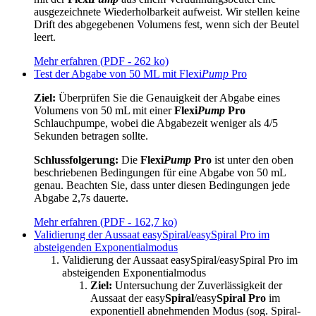
ausgezeichnete Wiederholbarkeit aufweist. Wir stellen keine
Drift des abgegebenen Volumens fest, wenn sich der Beutel
leert.
Mehr erfahren (PDF - 262 ko)
Test der Abgabe von 50 ML mit Flexi
Pump
Pro
Ziel:
Überprüfen Sie die Genauigkeit der Abgabe eines
Volumens von 50 mL mit einer
Flexi
Pump
Pro
Schlauchpumpe, wobei die Abgabezeit weniger als 4/5
Sekunden betragen sollte.
Schlussfolgerung:
Die
Flexi
Pump
Pro
ist unter den oben
beschriebenen Bedingungen für eine Abgabe von 50 mL
genau. Beachten Sie, dass unter diesen Bedingungen jede
Abgabe 2,7s dauerte.
Mehr erfahren (PDF - 162,7 ko)
Validierung der Aussaat
easy
Spiral/
easy
Spiral Pro im
absteigenden Exponentialmodus
Validierung der Aussaat
easy
Spiral/
easy
Spiral Pro im
absteigenden Exponentialmodus
Ziel:
Untersuchung der Zuverlässigkeit der
Aussaat der easy
Spiral
/easy
Spiral Pro
im
exponentiell abnehmenden Modus (sog. Spiral-