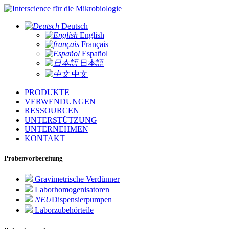
für die Mikrobiologie
Deutsch
English
Français
Español
日本語
中文
PRODUKTE
VERWENDUNGEN
RESSOURCEN
UNTERSTÜTZUNG
UNTERNEHMEN
KONTAKT
Probenvorbereitung
Gravimetrische Verdünner
Laborhomogenisatoren
NEU
Dispensierpumpen
Laborzubehörteile