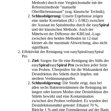
Methode) durch eine Vergleichsstudie mit der
Referenzmethode "manuelle
Oberflächenaussaat" (sog. klassische Technik).
Schlussfolgerung:
Unsere Ergebnisse zeigen
eine starke Korrelation (R2 ≥ 0.982) zwischen
der Aussaat im Spiralmodus durch die easy
Spiral
und der klassischen Methode. Auch der
Mittelwert der Differenz der KBE/mL-Logs
zwischen den beiden Methoden ist 12-mal
kleiner als die maximale Abweichung, also nicht
signifikant.
Effektivität der Reinigung von
easy
Spiral/
easy
Spiral
Pro
Ziel:
Sorgen Sie für eine Reinigung des Stifts der
easy
Spiral
/easy
Spiral Pro
zwischen jeder Serie
von Proben. Überprüfen Sie die Wirksamkeit der
Desinfektion des Stiletts durch Impfen. mit
sterilem Verdünnungspuffer.
Schlussfolgerung:
Die Studie zeigt, dass bei
allen sechs Bakterienstämmen die Reinigung im
langen oder kurzen Modus eine Desinfektion des
Stiletts bewirkt und eine Kontamination
zwischen den Proben verhindert. Es wurden drei
Desinfektionsmittel getestet: Ethanol 70 %,
Bleiche 1 % und eine Formulierung auf der Basis