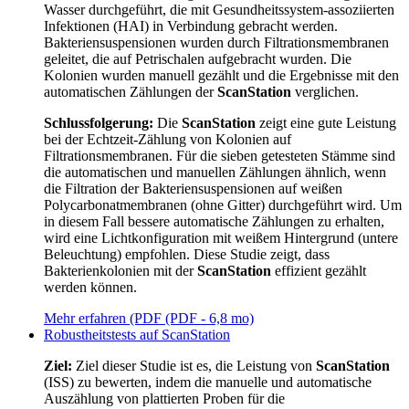
Wasser durchgeführt, die mit Gesundheitssystem-assoziierten
Infektionen (HAI) in Verbindung gebracht werden.
Bakteriensuspensionen wurden durch Filtrationsmembranen
geleitet, die auf Petrischalen aufgebracht wurden. Die
Kolonien wurden manuell gezählt und die Ergebnisse mit den
automatischen Zählungen der
ScanStation
verglichen.
Schlussfolgerung:
Die
ScanStation
zeigt eine gute Leistung
bei der Echtzeit-Zählung von Kolonien auf
Filtrationsmembranen. Für die sieben getesteten Stämme sind
die automatischen und manuellen Zählungen ähnlich, wenn
die Filtration der Bakteriensuspensionen auf weißen
Polycarbonatmembranen (ohne Gitter) durchgeführt wird. Um
in diesem Fall bessere automatische Zählungen zu erhalten,
wird eine Lichtkonfiguration mit weißem Hintergrund (untere
Beleuchtung) empfohlen. Diese Studie zeigt, dass
Bakterienkolonien mit der
ScanStation
effizient gezählt
werden können.
Mehr erfahren (PDF (PDF - 6,8 mo)
Robustheitstests auf ScanStation
Ziel:
Ziel dieser Studie ist es, die Leistung von
ScanStation
(ISS) zu bewerten, indem die manuelle und automatische
Auszählung von plattierten Proben für die