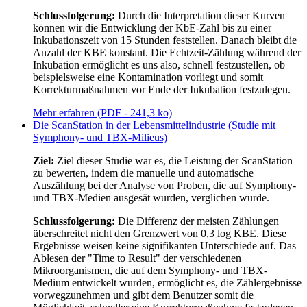
Schlussfolgerung:
Durch die Interpretation dieser Kurven
können wir die Entwicklung der KbE-Zahl bis zu einer
Inkubationszeit von 15 Stunden feststellen. Danach bleibt die
Anzahl der KBE konstant. Die Echtzeit-Zählung während der
Inkubation ermöglicht es uns also, schnell festzustellen, ob
beispielsweise eine Kontamination vorliegt und somit
Korrekturmaßnahmen vor Ende der Inkubation festzulegen.
Mehr erfahren (PDF - 241,3 ko)
Die ScanStation in der Lebensmittelindustrie (Studie mit
Symphony- und TBX-Milieus)
Ziel:
Ziel dieser Studie war es, die Leistung der ScanStation
zu bewerten, indem die manuelle und automatische
Auszählung bei der Analyse von Proben, die auf Symphony-
und TBX-Medien ausgesät wurden, verglichen wurde.
Schlussfolgerung:
Die Differenz der meisten Zählungen
überschreitet nicht den Grenzwert von 0,3 log KBE. Diese
Ergebnisse weisen keine signifikanten Unterschiede auf. Das
Ablesen der "Time to Result" der verschiedenen
Mikroorganismen, die auf dem Symphony- und TBX-
Medium entwickelt wurden, ermöglicht es, die Zählergebnisse
vorwegzunehmen und gibt dem Benutzer somit die