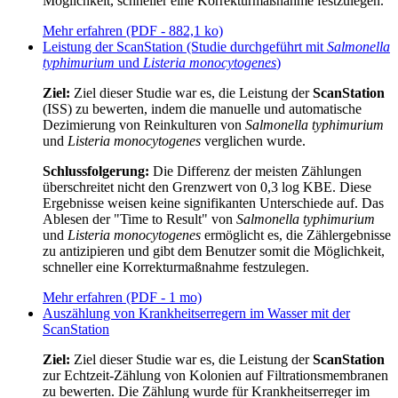
Möglichkeit, schneller eine Korrekturmaßnahme festzulegen.
Mehr erfahren (PDF - 882,1 ko)
Leistung der ScanStation (Studie durchgeführt mit
Salmonella
typhimurium
und
Listeria monocytogenes
)
Ziel:
Ziel dieser Studie war es, die Leistung der
ScanStation
(ISS) zu bewerten, indem die manuelle und automatische
Dezimierung von Reinkulturen von
Salmonella typhimurium
und
Listeria monocytogenes
verglichen wurde.
Schlussfolgerung:
Die Differenz der meisten Zählungen
überschreitet nicht den Grenzwert von 0,3 log KBE. Diese
Ergebnisse weisen keine signifikanten Unterschiede auf. Das
Ablesen der "Time to Result" von
Salmonella typhimurium
und
Listeria monocytogenes
ermöglicht es, die Zählergebnisse
zu antizipieren und gibt dem Benutzer somit die Möglichkeit,
schneller eine Korrekturmaßnahme festzulegen.
Mehr erfahren (PDF - 1 mo)
Auszählung von Krankheitserregern im Wasser mit der
ScanStation
Ziel:
Ziel dieser Studie war es, die Leistung der
ScanStation
zur Echtzeit-Zählung von Kolonien auf Filtrationsmembranen
zu bewerten. Die Zählung wurde für Krankheitserreger im