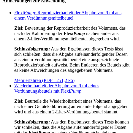
Anmerkungen zur Anwendung
Flexi
Pump
: Reproduzierbarkeit der Abgabe von 9 ml aus
einem Verdünnungsmittelbeutel
Ziel:
Bewertung der Reproduzierbarkeit des Volumens, das
nach der Kalibrierung der
Flexi
Pump
nacheinander aus
einem 2-Liter-Verdünnungsmittelbeutel abgegeben wird.
Schlussfolgerung:
Aus den Ergebnissen dieses Tests lässt
sich schließen, dass die Abgabe aufeinanderfolgender Dosen
aus einem Verdünnungsmittelbeutel eine ausgezeichnete
Reproduzierbarkeit aufweist. Beim Entleeren des Beutels gibt
es keine Abweichungen des abgegebenen Volumens.
Mehr erfahren (PDF - 251,2 ko)
Wiederholbarkeit der Abgabe von 9 mL eines
Verdünnungsbeutels mit Flexi
Pump
Ziel:
Beurteile die Wiederholbarkeit eines Volumens, das
nach einer Gerätekalibrierung aufeinanderfolgend abgegeben
wird und aus einem 2-Liter-Verdünnungsbeutel stammt.
Schlussfolgerung:
Aus den Ergebnissen dieses Tests können
wir schließen, dass die Abgabe aufeinanderfolgender Dosen
mit der
Flexi
Pump
aus einem Verdünnungsbeutel eine