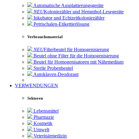
Automatische Ausplattierungsgeräte
NEU
Koloniezähler und Hemmhof-Lesegeräte
Inkubator und Echtzeitkoloniezähler
Petrischalen-Etikettierlösung
Verbrauchsmaterial
NEU
Filterbeutel für Homogenisierung
Beutel ohne Filter für die Homogenisierung
Beutel für Homogenisatoren mit Nährmedium
Sterile Probenbeutel
Autoklaven-Deodorant
VERWENDUNGEN
Sektoren
Lebensmittel
Pharmazie
Kosmetik
Umwelt
Veterinärmedizin