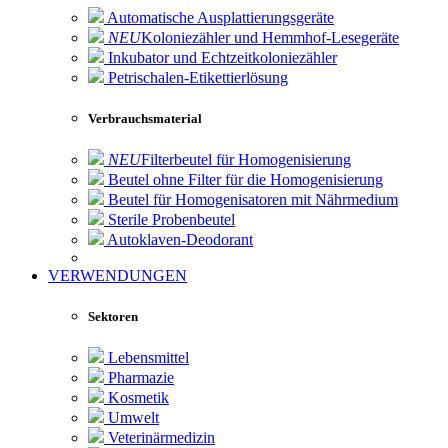
Automatische Ausplattierungsgeräte
NEU
Koloniezähler und Hemmhof-Lesegeräte
Inkubator und Echtzeitkoloniezähler
Petrischalen-Etikettierlösung
Verbrauchsmaterial
NEU
Filterbeutel für Homogenisierung
Beutel ohne Filter für die Homogenisierung
Beutel für Homogenisatoren mit Nährmedium
Sterile Probenbeutel
Autoklaven-Deodorant
VERWENDUNGEN
Sektoren
Lebensmittel
Pharmazie
Kosmetik
Umwelt
Veterinärmedizin