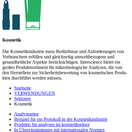
Kosmetik
Die Kosmetikindustrie muss Bedürfnisse und Anforderungen von
Verbrauchern erfüllen und gleichzeitig umweltbezogene und
gesund­heitliche Aspekte berücksichtigen. Interscience bietet ein
großes Produk­tsorti­ment für mikro­bio­logi­sche Analysen, die von
den Hers­tellern zur Sicher­heits­bewer­tung von kosme­tischen Produ­
kten durch­führt werden müssen.
Startseite
VERWENDUNGEN
Sektoren
Kosmetik
Analysearten
Beispiel für ein Protokoll in der Kosmetikindustrie
Produkts für analysen im kosmetiksektor
In Übereinstimmung mit internationalen Normen