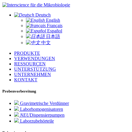
für die Mikrobiologie
Deutsch
English
Français
Español
日本語
中文
PRODUKTE
VERWENDUNGEN
RESSOURCEN
UNTERSTÜTZUNG
UNTERNEHMEN
KONTAKT
Probenvorbereitung
Gravimetrische Verdünner
Laborhomogenisatoren
NEU
Dispensierpumpen
Laborzubehörteile