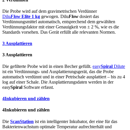
Die Probe wird auf dem gravimetrischen Verdünner
Dilu
Flow
Elite 1 kg
gewogen. Dilu
Flow
dosiert das
Verdünnungsmittel automatisch, entsprechend dem gewählten
Verdünnungsfaktor mit einer Genauigkeit von ± 2 %, wie es die
Standards vorsehen. Das Gerät erfüllt alle relevanten Normen.
3
Ausplattieren
3
Ausplattieren
Die gefilterte Probe wird in einen Becher gefüllt.
easy
Spiral
Dilute
ist ein Verdünnungs- und Ausplat­tierung­sgerät, das die Probe
automatisch verdünnt und in einer Petrischale ausplattiert – bis zu 4
log auf einer Schale. Die Ausplat­tierung­sdaten werden in der
easy
Spiral
Software erfasst.
4
Inkubieren und zählen
4
Inkubieren und zählen
Die
ScanStation
ist ein intelligenter Inkubator, der eine für das
Bakterienwachstum optimale Temperatur aufrechterhält und