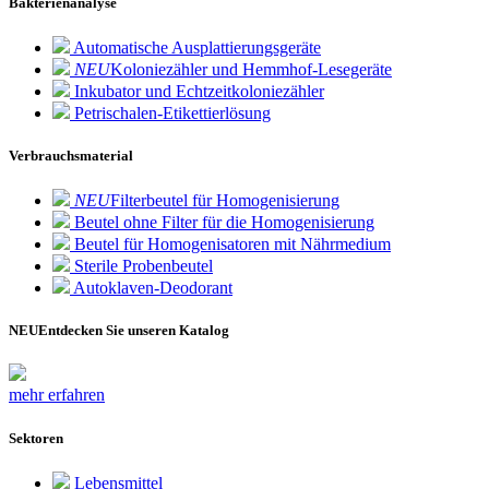
Bakterienanalyse
Automatische Ausplattierungsgeräte
NEU
Koloniezähler und Hemmhof-Lesegeräte
Inkubator und Echtzeitkoloniezähler
Petrischalen-Etikettierlösung
Verbrauchsmaterial
NEU
Filterbeutel für Homogenisierung
Beutel ohne Filter für die Homogenisierung
Beutel für Homogenisatoren mit Nährmedium
Sterile Probenbeutel
Autoklaven-Deodorant
NEU
Entdecken Sie unseren Katalog
mehr erfahren
Sektoren
Lebensmittel