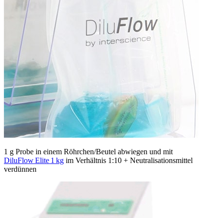
1 g Probe in einem Röhrchen/Beutel abwiegen und mit
DiluFlow Elite 1 kg
im Verhältnis 1:10 + Neutra­lisa­tions­mittel
verdünnen