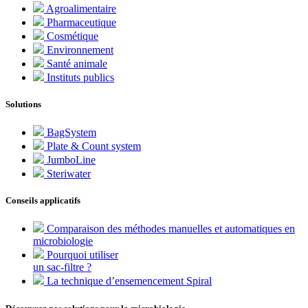
Agroalimentaire
Pharmaceutique
Cosmétique
Environnement
Santé animale
Instituts publics
Solutions
BagSystem
Plate & Count system
JumboLine
Steriwater
Conseils applicatifs
Comparaison des méthodes manuelles et automatiques en
microbiologie
Pourquoi utiliser
un sac-filtre ?
La technique d’ensemencement Spiral