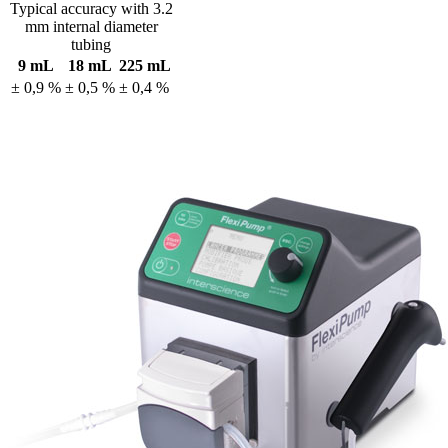
Typical accuracy with 3.2
mm internal diameter
tubing
9 mL
18 mL
225 mL
± 0,9 %
± 0,5 %
± 0,4 %