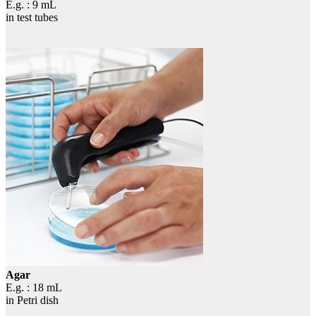
E.g. : 9 mL
in test tubes
Agar
E.g. : 18 mL
in Petri dish