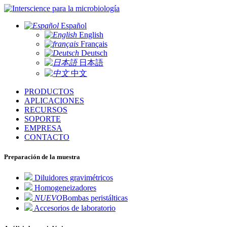
para la microbiología
Español
English
Français
Deutsch
日本語
中文
PRODUCTOS
APLICACIONES
RECURSOS
SOPORTE
EMPRESA
CONTACTO
Preparación de la muestra
Diluidores gravimétricos
Homogeneizadores
NUEVO
Bombas peristálticas
Accesorios de laboratorio