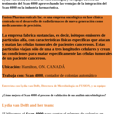
testimonio del
Scan 4000
aprovechando las ventajas de la integración del
Scan 4000
en la industria farmacéutica.
Fusion Pharmaceuticals Inc.
es una empresa oncológica en fase clínica
centrada en el desarrollo de radiofármacos de nueva generación como
medicamentos de precisión.
La empresa fabrica sustancias, es decir, isótopos emisores de
partículas alfa, con características físicas específicas que atacan
y matan las células tumorales de pacientes cancerosos. Estas
partículas viajan sólo de una a tres longitudes celulares y crean
las condiciones para matar específicamente las células tumorales
de un paciente canceroso.
Ubicación:
Hamilton, ON. CANADÁ
Trabaja con: Scan 4000
, contador de colonias automático
Entrevista con Lydia van Delft, Directora de Microbiología en
FUSION
, y su equipo:
¿Cómo mejora el Scan 4000 el proceso de validación de sus análisis microbiológicos?
Lydia van Delft and her team:
“
Utilizamos el
Scan 4000
para contar el número de colonias en