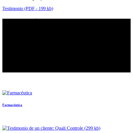
Testimonio (PDF - 199 kb)
PROTOCOLO DE ANÁLISIS
•
Tipo de muestras:
Materias primas (principios activos,
excipientes) y productos acabados de la industria farmacéutica
(medicamentos) y cosméticos
•
Número de análisis:
3.000 muestras/año
•
Bacterias:
gérmenes aerobios viables totales, microorganismos
especificados (USP, PE, AFNOR)
•
Número de placas de Petri:
60.000 platos/año
•
Recuento de colonias:
Modo manual con
Scan 100
Farmacéutica