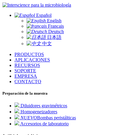
para la microbiología
Español
English
Français
Deutsch
日本語
中文
PRODUCTOS
APLICACIONES
RECURSOS
SOPORTE
EMPRESA
CONTACTO
Preparación de la muestra
Diluidores gravimétricos
Homogeneizadores
NUEVO
Bombas peristálticas
Accesorios de laboratorio