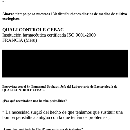
“
“
Ahorra tiempo para nuestras 130 distribuciones diarias de medios de cultivo
ecológicos.
QUALI CONTROLE CEBAC
Institución farmacéutica certificada ISO 9001-2000
FRANCIA (Méru)
El laboratorio
Quali Controle
, certificado como establecimiento
farmacéutico ISO 9001-2000, atiende las necesidades de subcontratación de
la industria farmacéutica en análisis fisicoquímicos y microbiológicos. El
departamento de microbiología
Quali Controle
CEBAC, que realiza análisis
de productos no estériles y de la eficacia de la conservación antimicrobiana,
se ha impuesto en los sectores farmacéutico cosmetológico y paramédico.
Entrevista con el Sr. Emmanuel Souhaut, Jefe del Laboratorio de Bacteriología de
QUALI CONTROLE CEBAC:
¿Por qué necesitaban una bomba peristáltica?
“
La necesidad surgió del hecho de que teníamos que sustituir una
bomba peristáltica antigua con la que teníamos problemas.
„
¿Cómo ha cambiado la Flexi
Pump
su forma de trabajar?