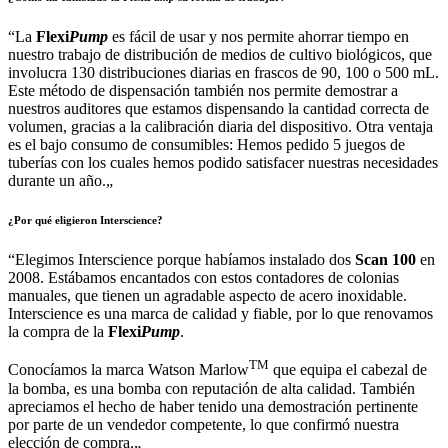
“
La
Flexi
Pump
es fácil de usar y nos permite ahorrar tiempo en
nuestro trabajo de distribución de medios de cultivo biológicos, que
involucra 130 distribuciones diarias en frascos de 90, 100 o 500 mL.
Este método de dispensación también nos permite demostrar a
nuestros auditores que estamos dispensando la cantidad correcta de
volumen, gracias a la calibración diaria del dispositivo. Otra ventaja
es el bajo consumo de consumibles: Hemos pedido 5 juegos de
tuberías con los cuales hemos podido satisfacer nuestras necesidades
durante un año.
„
¿Por qué eligieron Interscience?
“
Elegimos Interscience porque habíamos instalado dos
Scan 100
en
2008. Estábamos encantados con estos contadores de colonias
manuales, que tienen un agradable aspecto de acero inoxidable.
Interscience es una marca de calidad y fiable, por lo que renovamos
la compra de la
Flexi
Pump
.
TM
Conocíamos la marca Watson Marlow
que equipa el cabezal de
la bomba, es una bomba con reputación de alta calidad. También
apreciamos el hecho de haber tenido una demostración pertinente
por parte de un vendedor competente, lo que confirmó nuestra
elección de compra.
„