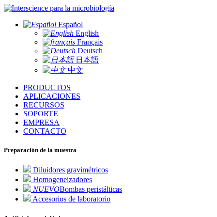
para la microbiología
Español
English
Français
Deutsch
日本語
中文
PRODUCTOS
APLICACIONES
RECURSOS
SOPORTE
EMPRESA
CONTACTO
Preparación de la muestra
Diluidores gravimétricos
Homogeneizadores
NUEVO
Bombas peristálticas
Accesorios de laboratorio