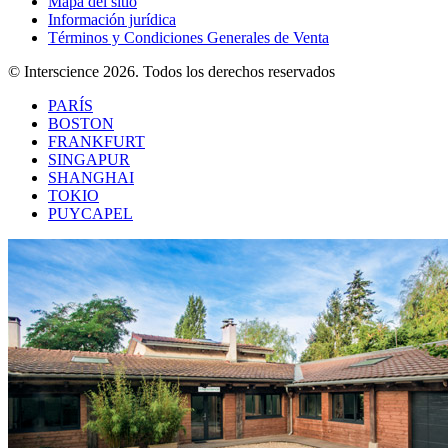
Mapa del sitio
Información jurídica
Términos y Condiciones Generales de Venta
© Interscience 2026. Todos los derechos reservados
PARÍS
BOSTON
FRANKFURT
SINGAPUR
SHANGHAI
TOKIO
PUYCAPEL