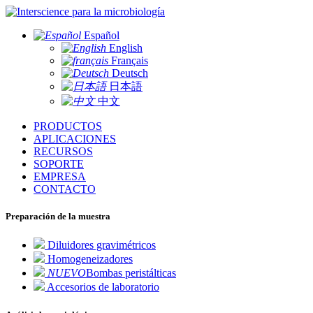
para la microbiología
Español
English
Français
Deutsch
日本語
中文
PRODUCTOS
APLICACIONES
RECURSOS
SOPORTE
EMPRESA
CONTACTO
Preparación de la muestra
Diluidores gravimétricos
Homogeneizadores
NUEVO
Bombas peristálticas
Accesorios de laboratorio