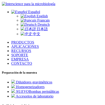
para la microbiología
Español
English
Français
Deutsch
日本語
中文
PRODUCTOS
APLICACIONES
RECURSOS
SOPORTE
EMPRESA
CONTACTO
Preparación de la muestra
Diluidores gravimétricos
Homogeneizadores
NUEVO
Bombas peristálticas
Accesorios de laboratorio