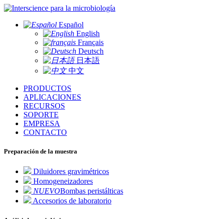
para la microbiología
Español
English
Français
Deutsch
日本語
中文
PRODUCTOS
APLICACIONES
RECURSOS
SOPORTE
EMPRESA
CONTACTO
Preparación de la muestra
Diluidores gravimétricos
Homogeneizadores
NUEVO
Bombas peristálticas
Accesorios de laboratorio