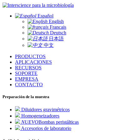
para la microbiología
Español
English
Français
Deutsch
日本語
中文
PRODUCTOS
APLICACIONES
RECURSOS
SOPORTE
EMPRESA
CONTACTO
Preparación de la muestra
Diluidores gravimétricos
Homogeneizadores
NUEVO
Bombas peristálticas
Accesorios de laboratorio