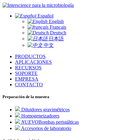
para la microbiología
Español
English
Français
Deutsch
日本語
中文
PRODUCTOS
APLICACIONES
RECURSOS
SOPORTE
EMPRESA
CONTACTO
Preparación de la muestra
Diluidores gravimétricos
Homogeneizadores
NUEVO
Bombas peristálticas
Accesorios de laboratorio