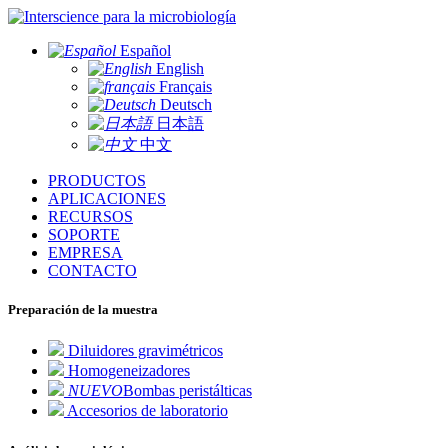
para la microbiología
Español
English
Français
Deutsch
日本語
中文
PRODUCTOS
APLICACIONES
RECURSOS
SOPORTE
EMPRESA
CONTACTO
Preparación de la muestra
Diluidores gravimétricos
Homogeneizadores
NUEVO
Bombas peristálticas
Accesorios de laboratorio