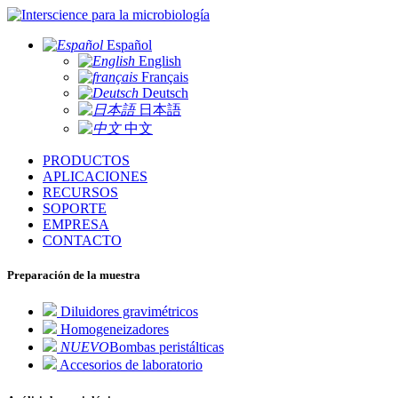
para la microbiología
Español
English
Français
Deutsch
日本語
中文
PRODUCTOS
APLICACIONES
RECURSOS
SOPORTE
EMPRESA
CONTACTO
Preparación de la muestra
Diluidores gravimétricos
Homogeneizadores
NUEVO
Bombas peristálticas
Accesorios de laboratorio