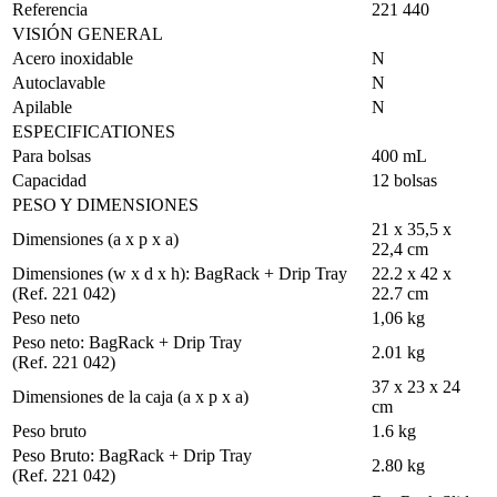
Referencia
221 440
VISIÓN GENERAL
Acero inoxidable
N
Autoclavable
N
Apilable
N
ESPECIFICATIONES
Para bolsas
400 mL
Capacidad
12 bolsas
PESO Y DIMENSIONES
21 x 35,5 x
Dimensiones (a x p x a)
22,4 cm
Dimensiones (w x d x h): BagRack + Drip Tray
22.2 x 42 x
(Ref. 221 042)
22.7 cm
Peso neto
1,06 kg
Peso neto: BagRack + Drip Tray
2.01 kg
(Ref. 221 042)
37 x 23 x 24
Dimensiones de la caja (a x p x a)
cm
Peso bruto
1.6 kg
Peso Bruto: BagRack + Drip Tray
2.80 kg
(Ref. 221 042)