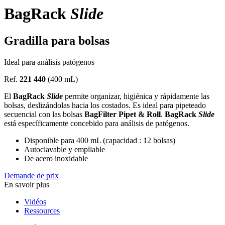
BagRack
Slide
Gradilla para bolsas
Ideal para análisis patógenos
Ref.
221 440
(400 mL)
El
BagRack
Slide
permite organizar, higiénica y rápidamente las
bolsas, deslizándolas hacia los costados. Es ideal para pipeteado
secuencial con las bolsas
BagFilter Pipet & Roll
.
BagRack
Slide
está específicamente concebido para análisis de patógenos.
Disponible para 400 mL (capacidad : 12 bolsas)
Autoclavable y empilable
De acero inoxidable
Demande de prix
En savoir plus
Vidéos
Ressources