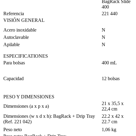
BagRack Slide
400
Referencia
221 440
VISIÓN GENERAL
Acero inoxidable
N
Autoclavable
N
Apilable
N
ESPECIFICATIONES
Para bolsas
400 mL
Capacidad
12 bolsas
PESO Y DIMENSIONES
21 x 35,5 x
Dimensiones (a x p x a)
22,4 cm
Dimensiones (w x d x h): BagRack + Drip Tray
22.2 x 42 x
(Ref. 221 042)
22.7 cm
Peso neto
1,06 kg