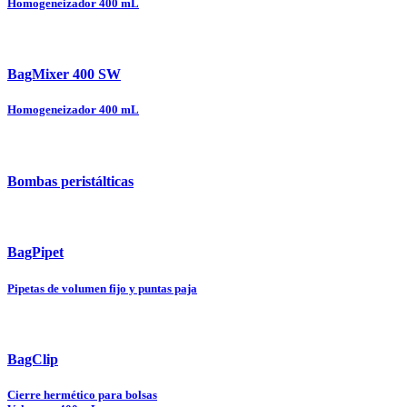
Homogeneizador 400 mL
BagMixer 400 SW
Homogeneizador 400 mL
Bombas peristálticas
BagPipet
Pipetas de volumen fijo y puntas paja
BagClip
Cierre hermético para bolsas