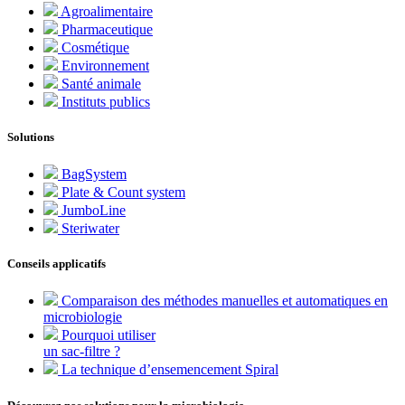
Agroalimentaire
Pharmaceutique
Cosmétique
Environnement
Santé animale
Instituts publics
Solutions
BagSystem
Plate & Count system
JumboLine
Steriwater
Conseils applicatifs
Comparaison des méthodes manuelles et automatiques en
microbiologie
Pourquoi utiliser
un sac-filtre ?
La technique d’ensemencement Spiral