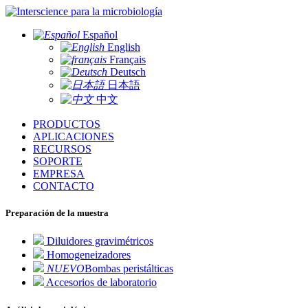
para la microbiología
Español
English
Français
Deutsch
日本語
中文
PRODUCTOS
APLICACIONES
RECURSOS
SOPORTE
EMPRESA
CONTACTO
Preparación de la muestra
Diluidores gravimétricos
Homogeneizadores
NUEVO
Bombas peristálticas
Accesorios de laboratorio