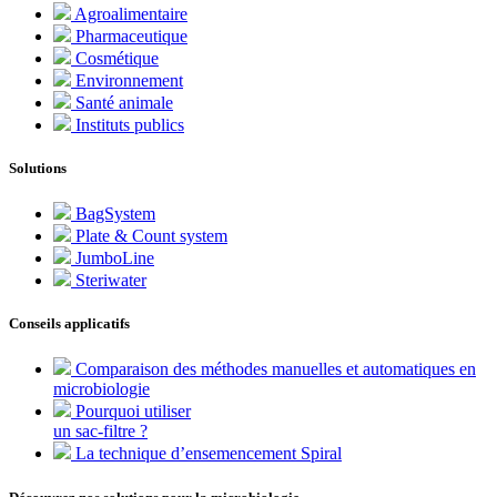
Agroalimentaire
Pharmaceutique
Cosmétique
Environnement
Santé animale
Instituts publics
Solutions
BagSystem
Plate & Count system
JumboLine
Steriwater
Conseils applicatifs
Comparaison des méthodes manuelles et automatiques en
microbiologie
Pourquoi utiliser
un sac-filtre ?
La technique d’ensemencement Spiral