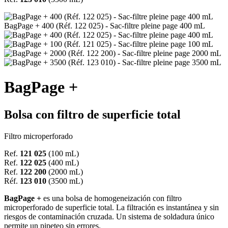
BagPage + 400 (Réf. 122 025) - Sac-filtre pleine page 400 mL
BagPage +
Bolsa con filtro de superficie total
Filtro microperforado
Ref.
121 025
(100 mL)
Ref.
122 025
(400 mL)
Ref.
122 200
(2000 mL)
Réf.
123 010
(3500 mL)
BagPage +
es una bolsa de homogeneización con filtro
microperforado de superficie total. La filtración es instantánea y sin
riesgos de contaminación cruzada. Un sistema de soldadura único
permite un pipeteo sin errores.