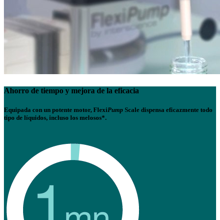
Ahorro de tiempo y mejora de la eficacia
Equipada con un potente motor,
Flexi
Pump
Scale
dispensa eficazmente todo
tipo de líquidos, incluso los melosos*.