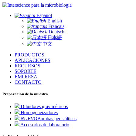
para la microbiología
Español
English
Français
Deutsch
日本語
中文
PRODUCTOS
APLICACIONES
RECURSOS
SOPORTE
EMPRESA
CONTACTO
Preparación de la muestra
Diluidores gravimétricos
Homogeneizadores
NUEVO
Bombas peristálticas
Accesorios de laboratorio