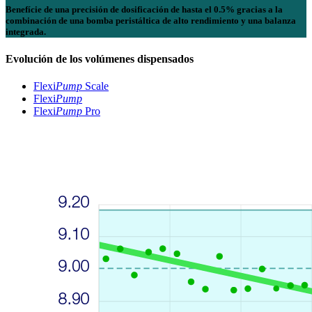
Benefície de una
precisión de dosificación
de hasta el 0.5% gracias a la
combinación de una
bomba peristáltica de alto rendimiento
y una
balanza
integrada
.
Evolución de los volúmenes dispensados
Flexi
Pump
Scale
Flexi
Pump
Flexi
Pump
Pro