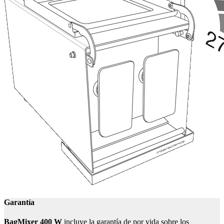
Garantía
BagMixer 400 W
incluye la garantía de por vida sobre los