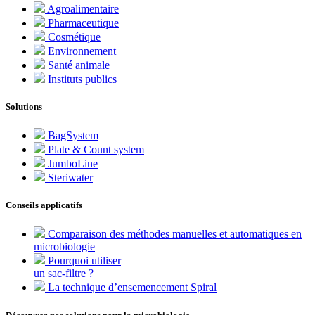
Agroalimentaire
Pharmaceutique
Cosmétique
Environnement
Santé animale
Instituts publics
Solutions
BagSystem
Plate & Count system
JumboLine
Steriwater
Conseils applicatifs
Comparaison des méthodes manuelles et automatiques en
microbiologie
Pourquoi utiliser
un sac-filtre ?
La technique d’ensemencement Spiral