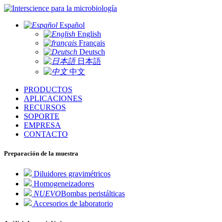
para la microbiología
Español
English
Français
Deutsch
日本語
中文
PRODUCTOS
APLICACIONES
RECURSOS
SOPORTE
EMPRESA
CONTACTO
Preparación de la muestra
Diluidores gravimétricos
Homogeneizadores
NUEVO
Bombas peristálticas
Accesorios de laboratorio