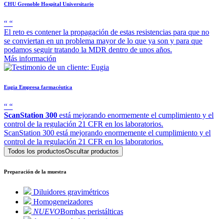
CHU Grenoble
Hospital Universitario
“
“
El reto es contener la propagación de estas resistencias para que no
se conviertan en un problema mayor de lo que ya son y para que
podamos seguir tratando la MDR dentro de unos años.
Más información
Eugia
Empresa farmacéutica
“
“
ScanStation 300
está mejorando enormemente el cumplimiento y el
control de la regulación 21 CFR en los laboratorios.
ScanStation 300 está mejorando enormemente el cumplimiento y el
control de la regulación 21 CFR en los laboratorios.
Todos los productos
Oscultar productos
Preparación de la muestra
Diluidores gravimétricos
Homogeneizadores
NUEVO
Bombas peristálticas