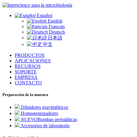
para la microbiología
Español
English
Français
Deutsch
日本語
中文
PRODUCTOS
APLICACIONES
RECURSOS
SOPORTE
EMPRESA
CONTACTO
Preparación de la muestra
Diluidores gravimétricos
Homogeneizadores
NUEVO
Bombas peristálticas
Accesorios de laboratorio