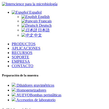
para la microbiología
Español
English
Français
Deutsch
日本語
中文
PRODUCTOS
APLICACIONES
RECURSOS
SOPORTE
EMPRESA
CONTACTO
Preparación de la muestra
Diluidores gravimétricos
Homogeneizadores
NUEVO
Bombas peristálticas
Accesorios de laboratorio