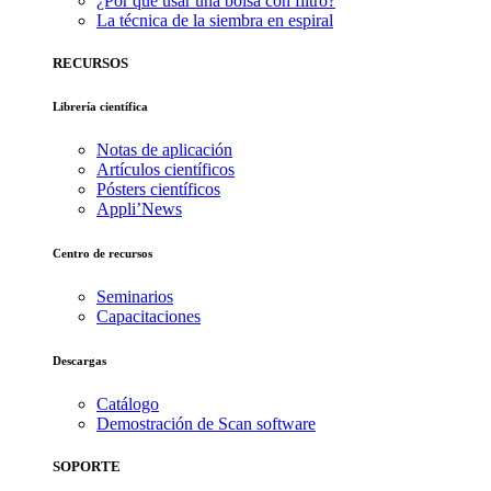
¿Por qué usar una bolsa con filtro?
La técnica de la siembra en espiral
RECURSOS
Librería científica
Notas de aplicación
Artículos científicos
Pósters científicos
Appli’News
Centro de recursos
Seminarios
Capacitaciones
Descargas
Catálogo
Demostración de Scan software
SOPORTE