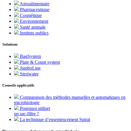
Agroalimentaire
Pharmaceutique
Cosmétique
Environnement
Santé animale
Instituts publics
Solutions
BagSystem
Plate & Count system
JumboLine
Steriwater
Conseils applicatifs
Comparaison des méthodes manuelles et automatiques en
microbiologie
Pourquoi utiliser
un sac-filtre ?
La technique d’ensemencement Spiral