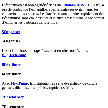
L’échantillon est homogénéisé dans un
JumboMix W CC
. Il n’y a
pas de contact de l’échantillon avec le malaxeur évitant ainsi les
contaminations croisées. Les bactéries sont extraites rapidement de
l’échantillon sans être détruites et le filtre présent dans le sac permet
d’éliminer les particules dans le filtrat.
5
Organiser
5
Organiser
Les échantillons homogénéisés sont ensuite stockés dans un
BagRack
Slide
.
6
Distribuer
6
Distribuer
Avec
Flexi
Pump
, la distribution en série des milieux de culture,
géloses, diluants… est précise, rapide et stérile.
7
Ensemencer
7
Ensemencer