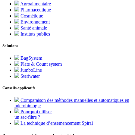
Agroalimentaire
Pharmaceutique
Cosmétique
Environnement
Santé animale
Instituts publics
Solutions
BagSystem
Plate & Count system
JumboLine
Steriwater
Conseils applicatifs
Comparaison des méthodes manuelles et automatiques en
microbiologie
Pourquoi utiliser
un sac-filtre ?
La technique d’ensemencement Spiral