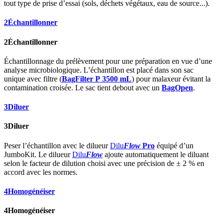
tout type de prise d’essai (sols, déchets végétaux, eau de source...).
2
Échantillonner
2
Échantillonner
Échantillonnage du prélèvement pour une préparation en vue d’une
analyse microbiologique. L’échantillon est placé dans son sac
unique avec filtre (
BagFilter P 3500 mL
) pour malaxeur évitant la
contamination croisée. Le sac tient debout avec un
BagOpen
.
3
Diluer
3
Diluer
Peser l’échantillon avec le dilueur
Dilu
Flow
Pro
équipé d’un
JumboKit. Le dilueur
Dilu
Flow
ajoute automatiquement le diluant
selon le facteur de dilution choisi avec une précision de ± 2 % en
accord avec les normes.
4
Homogénéiser
4
Homogénéiser