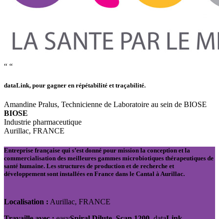
“
“
data
Link
, pour gagner en répétabilité et traçabilité.
Amandine Pralus, Technicienne de Laboratoire au sein de BIOSE
BIOSE
Industrie pharmaceutique
Aurillac, FRANCE
Entreprise française qui s’est donné pour mission
la conception et la
commercialisation des meilleures gammes microbiotiques thérapeutiques de
santé humaine
. Les structures de production et de recherche et
développement sont installées en France dans le Cantal à Aurillac.
Localisation :
Aurillac, FRANCE
Travaille avec :
easy
Spiral Dilute, Scan 1200,
data
Link