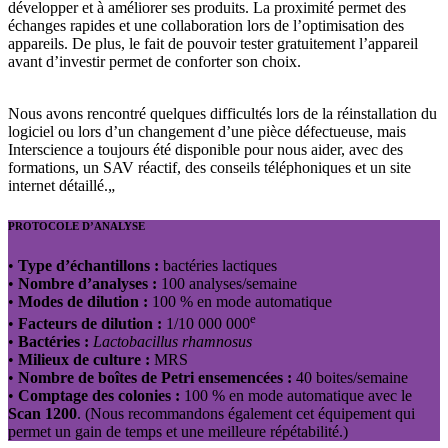
développer et à améliorer ses produits. La proximité permet des
échanges rapides et une collaboration lors de l’optimisation des
appareils. De plus, le fait de pouvoir tester gratuitement l’appareil
avant d’investir permet de conforter son choix.
Nous avons rencontré quelques difficultés lors de la réinstallation du
logiciel ou lors d’un changement d’une pièce défectueuse, mais
Interscience a toujours été disponible pour nous aider, avec des
formations, un SAV réactif, des conseils téléphoniques et un site
internet détaillé.
„
PROTOCOLE D’ANALYSE
•
Type d’échantillons :
bactéries lactiques
•
Nombre d’analyses :
100 analyses/semaine
•
Modes de dilution :
100 % en mode automatique
e
•
Facteurs de dilution :
1/10 000 000
•
Bactéries :
Lactobacillus rhamnosus
•
Milieux de culture :
MRS
•
Nombre de boîtes de Petri ensemencées :
40 boites/semaine
•
Comptage des colonies :
100 % en mode automatique avec le
Scan 1200
. (Nous recommandons également cet équipement qui
permet un gain de temps et une meilleure répétabilité.)