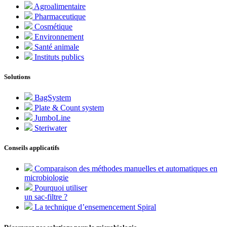
Agroalimentaire
Pharmaceutique
Cosmétique
Environnement
Santé animale
Instituts publics
Solutions
BagSystem
Plate & Count system
JumboLine
Steriwater
Conseils applicatifs
Comparaison des méthodes manuelles et automatiques en
microbiologie
Pourquoi utiliser
un sac-filtre ?
La technique d’ensemencement Spiral