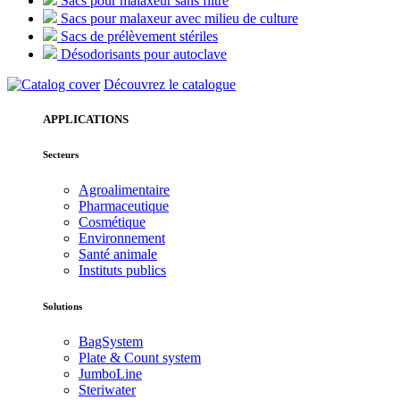
Sacs pour malaxeur sans filtre
Sacs pour malaxeur avec milieu de culture
Sacs de prélèvement stériles
Désodorisants pour autoclave
Découvrez le catalogue
APPLICATIONS
Secteurs
Agroalimentaire
Pharmaceutique
Cosmétique
Environnement
Santé animale
Instituts publics
Solutions
BagSystem
Plate & Count system
JumboLine
Steriwater