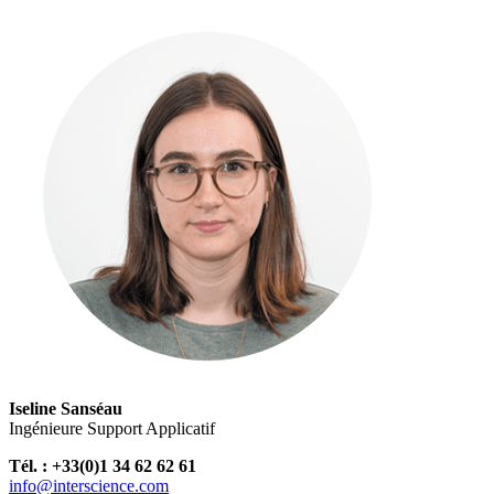
Iseline Sanséau
Ingénieure Support Applicatif
Tél. : +33(0)1 34 62 62 61
info@interscience.com