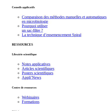
Conseils applicatifs
Comparaison des méthodes manuelles et automatiques
en microbiologie
Pourquoi utiliser
un sac-filtre ?
La technique d’ensemencement Spiral
RESSOURCES
Librairie scientifique
Notes applicatives
Articles scientifiques
Posters scientifiques
Appli’News
Centre de ressources
Webinaires
Formations