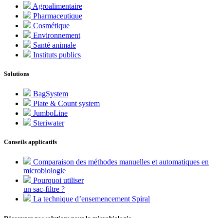
Agroalimentaire
Pharmaceutique
Cosmétique
Environnement
Santé animale
Instituts publics
Solutions
BagSystem
Plate & Count system
JumboLine
Steriwater
Conseils applicatifs
Comparaison des méthodes manuelles et automatiques en
microbiologie
Pourquoi utiliser
un sac-filtre ?
La technique d’ensemencement Spiral